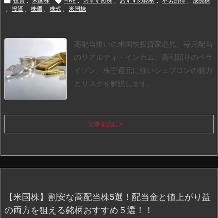


投資
,
米国株
FIRE
,
おすすめ株
,
おすすめ銘柄
,
不労所得
,
成長株
,
投資
,
株価
,
株式
,
米国株
高配当狙いの米国株投資家必見。毎月配当
のリアルティ・インカム、高利回りのベラ
イゾン、株主還元に強いシェブロンの魅力
とリスクを解説します。
記事を読む
...
【米国株】割安な高配当株5選！配当金と値上がり益
の両方を狙える銘柄おすすめ５選！！