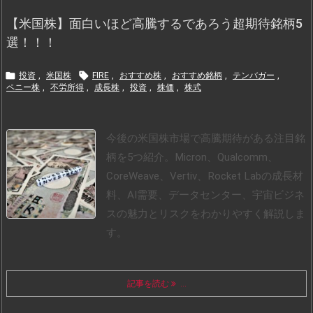
【米国株】面白いほど高騰するであろう超期待銘柄5
選！！！


投資
,
米国株
FIRE
,
おすすめ株
,
おすすめ銘柄
,
テンバガー
,
ペニー株
,
不労所得
,
成長株
,
投資
,
株価
,
株式
今後の米国株市場で高騰期待がある注目銘
柄を5つ紹介。Micron、Qualcomm、
CoreWeave、Vertiv、Rocket Labの成長材
料、AI需要、データセンター、宇宙ビジネ
スの魅力とリスクをわかりやすく解説しま
す。
記事を読む
...