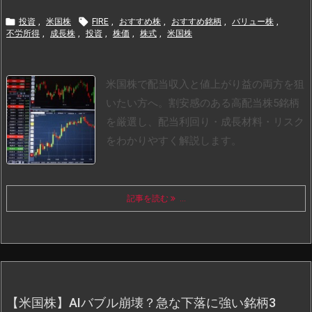


投資
,
米国株
FIRE
,
おすすめ株
,
おすすめ銘柄
,
バリュー株
,
不労所得
,
成長株
,
投資
,
株価
,
株式
,
米国株
米国株で配当収入と値上がり益の両方を狙
いたい方へ。割安感のある高配当株5銘柄
を厳選し、配当利回り・成長材料・リスク
をわかりやすく解説します。
記事を読む
...
【米国株】AIバブル崩壊？急な下落に強い銘柄3