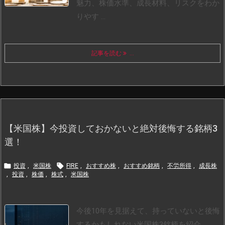
魅力、株価水準、成長材料、リスクをわか
りやす ...
記事を読む
...
【米国株】今投資しておかないと絶対後悔する銘柄3
選！


投資
,
米国株
FIRE
,
おすすめ株
,
おすすめ銘柄
,
不労所得
,
成長株
,
投資
,
株価
,
株式
,
米国株
今後10年を見据えて、持っていないと後悔
するかもしれない米国株3銘柄を紹介。