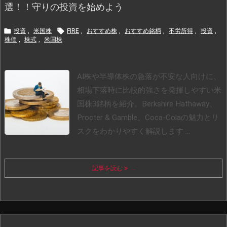
選！！守りの投資を始めよう


投資
,
米国株
FIRE
,
おすすめ株
,
おすすめ銘柄
,
不労所得
,
投資
,
株価
,
株式
,
米国株
AI株や半導体株の急落が不安な人向けに、
相場下落時に比較的強さを発揮しやすい米
国株3銘柄を紹介。Berkshire Hathaway、
Procter & Gamble、Coca-Colaの魅力とリ
スクをわかりやすく解説します ...
記事を読む
...