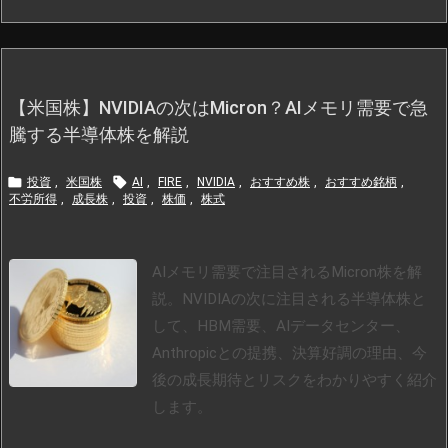
【米国株】NVIDIAの次はMicron？AIメモリ需要で急
騰する半導体株を解説


投資
,
米国株
AI
,
FIRE
,
NVIDIA
,
おすすめ株
,
おすすめ銘柄
,
不労所得
,
成長株
,
投資
,
株価
,
株式
AIメモリ需要で注目されるMicron株を解
説。NVIDIAの次に注目される半導体株と
して、HBM需要、AIデータセンター、
Anthropicとの提携、決算好調の理由、今
後の成長期待とリスクをわかりやすく紹介
します。