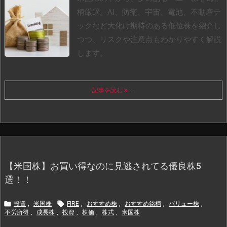
柄厳選。AI、防衛、宇宙、電池、不動産テ
ックなど大化け期待のある低位株を紹介し
つつ、リスクや注意点もわかりやすく解説
します。
記事を読む
...
【米国株】お買い得なのに見逃されてる優良株5
選！！


投資
,
米国株
FIRE
,
おすすめ株
,
おすすめ銘柄
,
バリュー株
,
不労所得
,
成長株
,
投資
,
株価
,
株式
,
米国株