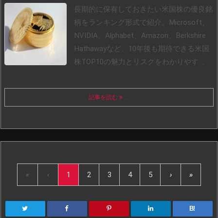
長期的に保有しておきたい米国株の優良銘
柄をランキング形式で紹介。Microsoft、
NVIDIA、Alphabet、Amazon、Berkshire
Hathawayなど、10年後も期待できる米国
株TOP10の魅力とリスクをわかりやす ...
記事を読む
...
«
‹
1
2
3
4
5
›
»
B!