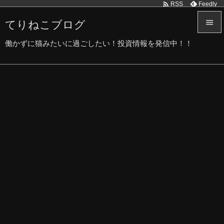

Feedly
RSS
てりねこブログ


働かずに猫みたいに過ごしたい！投資情報を発信中！！
メニュ

サイド

前へ

次へ

検索