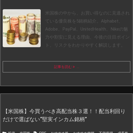
米国株の中から、お買い得なのに見逃され
ている優良株を5銘柄紹介。Alphabet、
Adobe、PayPal、UnitedHealth、Nikeの魅
力や割安に見える理由、今後の注目ポイン
ト、リスクをわかりやすく解説します。
記事を読む
...
【米国株】今買うべき高配当株３選！！配当利回り
だけで選ばない“堅実インカム銘柄”