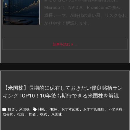
Microsoft、NVIDIA、Broadcomの強み、
成長テーマ、AI時代の追い風、リスクをわ
かりやすく解説します。
記事を読む
...
【米国株】長期的に保有しておきたい優良銘柄ラン
キングTOP10！10年後も期待できる米国株を解説


投資
,
米国株
FIRE
,
NISA
,
おすすめ株
,
おすすめ銘柄
,
不労所得
,
成長株
,
投資
,
株価
,
株式
,
米国株