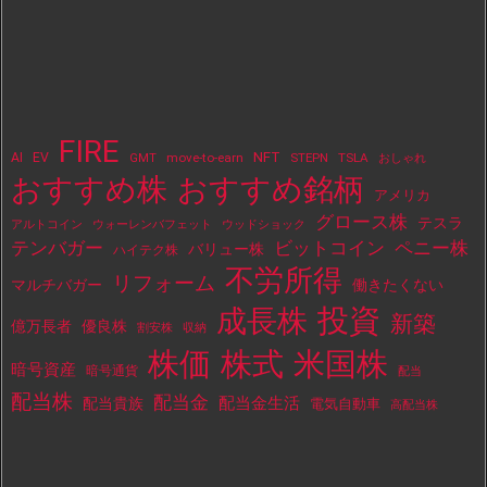
FIRE
NFT
AI
EV
move-to-earn
STEPN
TSLA
GMT
おしゃれ
おすすめ株
おすすめ銘柄
アメリカ
グロース株
テスラ
アルトコイン
ウォーレンバフェット
ウッドショック
テンバガー
ビットコイン
ペニー株
バリュー株
ハイテク株
不労所得
リフォーム
マルチバガー
働きたくない
投資
成長株
新築
億万長者
優良株
割安株
収納
株価
株式
米国株
暗号資産
暗号通貨
配当
配当株
配当金
配当金生活
配当貴族
電気自動車
高配当株