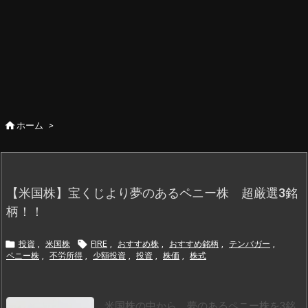

ホーム
>
【米国株】宝くじより夢のあるペニー株 超厳選3銘
柄！！


投資
,
米国株
FIRE
,
おすすめ株
,
おすすめ銘柄
,
テンバガー
,
ペニー株
,
不労所得
,
少額投資
,
投資
,
株価
,
株式
米国株の中から、夢のあるペニー株を3銘