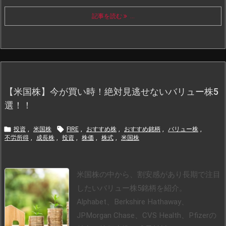
記事を読む
...
【米国株】今が買い時！絶対見逃せないバリュー株5
選！！


投資
,
米国株
FIRE
,
おすすめ株
,
おすすめ銘柄
,
バリュー株
,
不労所得
,
成長株
,
投資
,
株価
,
株式
,
米国株
米国株の中から、割安感があり長期で注目
したいバリュー株5銘柄を紹介。
Alphabet、Berkshire Hathaway、
JPMorgan Chase、CVS Health、Pfizerの