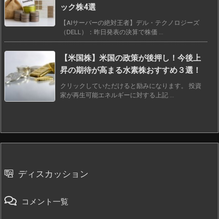
ック株4選
【AIサーバーの絶対王者】デル・テクノロジーズ
（DELL）：昨日発表の決算で株価 ...
【米国株】米国の政策が後押し！今後上
昇の期待が高まる水素株おすすめ３選！
クリックしていただけると励みになります。 投資
家が再生可能エネルギーに対する上記 ...
ディスカッション
コメント一覧