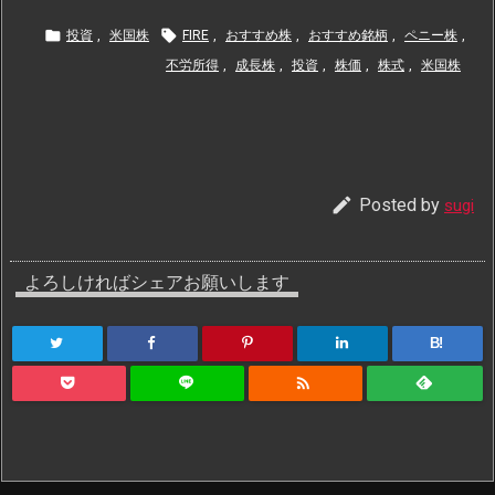


投資
,
米国株
FIRE
,
おすすめ株
,
おすすめ銘柄
,
ペニー株
,
不労所得
,
成長株
,
投資
,
株価
,
株式
,
米国株

Posted by
sugi
よろしければシェアお願いします
B!
