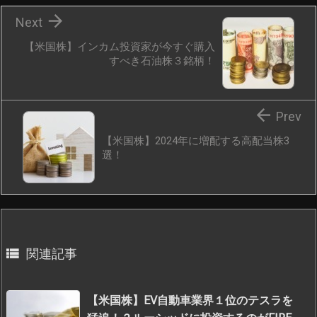

Next
【米国株】インカム投資家が今すぐ購入
すべき石油株３銘柄！

Prev
【米国株】2024年に増配する高配当株3
選！

関連記事
【米国株】EV自動車業界１位のテスラを