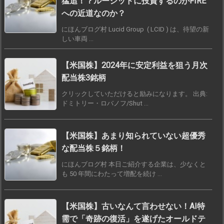
猛追！？ルーシッドに投資するのがFIRE
への近道なのか？
にほんブログ村 Lucid Group ( LCID ) は、待望の新
しい車両 ...
【米国株】2024年に安定利益を狙う月次
配当株3銘柄
クリックしていただけると励みになります。 出典:
ドミトリー・ロバノフ/Shut ...
【米国株】あまり知られていない超優秀
な配当株５銘柄！
にほんブログ村 本日ご紹介する企業は、少なくと
も 50 年間にわたって増配を続け ...
【米国株】古いなんて言わせない！AI特
需で「奇跡の復活」を遂げたオールドテ