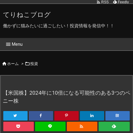

Feedly
RSS
てりねこブログ
働かずに猫みたいに過ごしたい！投資情報を発信中！！

Menu
ホーム


ホーム
>
投資
てりねこブログ管理人です
てりねこ写真館
【米国株】2024年に10倍になる可能性のある3つのペ
プライバシーポリシー
ニー株
B!
