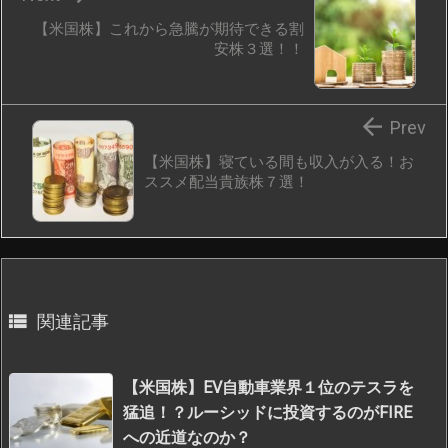
【米国株】これから急騰が期待できる割
安株３選！！

Prev
【米国株】寝ている間も収入が入る！お
ススメ配当貴族株７選！

関連記事
【米国株】EV自動車業界１位のテスラを
猛追！？ルーシッドに投資するのがFIRE
への近道なのか？