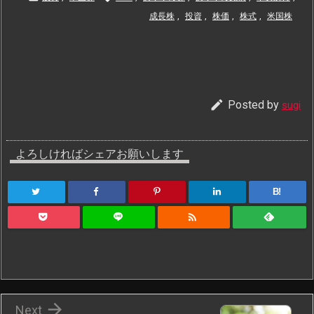
成長株
,
投資
,
株価
,
株式
,
米国株

Posted by
sugi
よろしければシェアお願いします
B!


Next