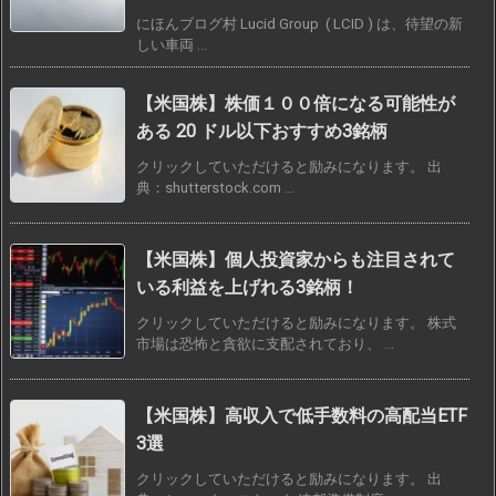
にほんブログ村 Lucid Group ( LCID ) は、待望の新
しい車両 ...
【米国株】株価１００倍になる可能性が
ある 20 ドル以下おすすめ3銘柄
クリックしていただけると励みになります。 出
典：shutterstock.com ...
【米国株】個人投資家からも注目されて
いる利益を上げれる3銘柄！
クリックしていただけると励みになります。 株式
市場は恐怖と貪欲に支配されており、 ...
【米国株】高収入で低手数料の高配当ETF
3選
クリックしていただけると励みになります。 出