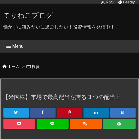

Feedly
RSS
てりねこブログ
働かずに猫みたいに過ごしたい！投資情報を発信中！！

Menu
ホーム


ホーム
>
投資
てりねこブログ管理人です
てりねこ写真館
【米国株】市場で最高配当を誇る 3 つの配当王
プライバシーポリシー
B!
