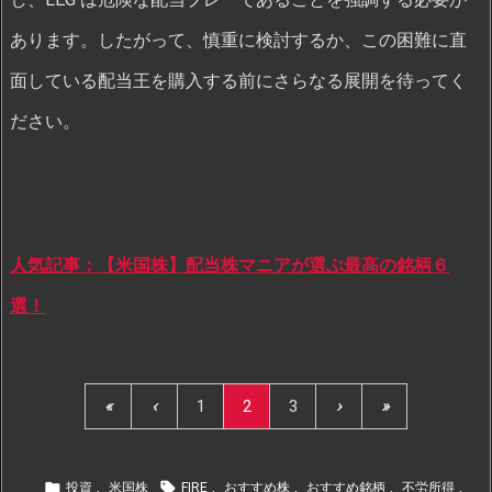
あります。したがって、慎重に検討するか、この困難に直
面している配当王を購入する前にさらなる展開を待ってく
ださい。
人気記事：【米国株】配当株マニアが選ぶ最高の銘柄６
選！
«
‹
1
2
3
›
»


投資
,
米国株
FIRE
,
おすすめ株
,
おすすめ銘柄
,
不労所得
,