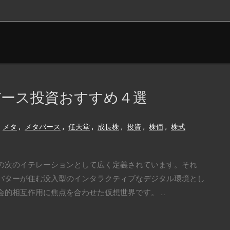
バース投資おすすめ４選
メタ
,
メタバース
,
任天堂
,
成長株
,
投資
,
株価
,
株式
の次のイテレーションとして広く定義されています。それ
バターが住む没入型のインタラクティブなデジタル環境とし
的相互作用に焦点を合わせた仮想世界です。 ...