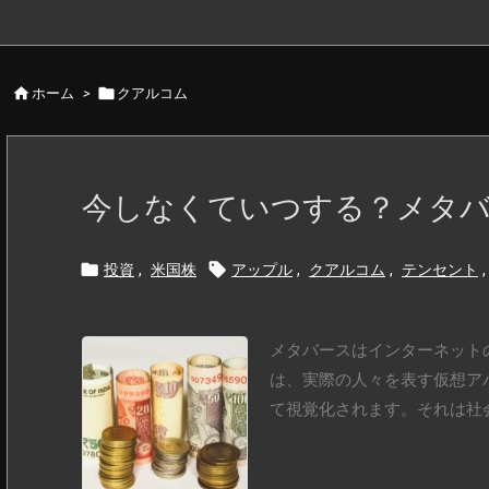


ホーム
>
クアルコム
今しなくていつする？メタ


投資
,
米国株
アップル
,
クアルコム
,
テンセント
,
メタバースはインターネット
は、実際の人々を表す仮想ア
て視覚化されます。それは社会