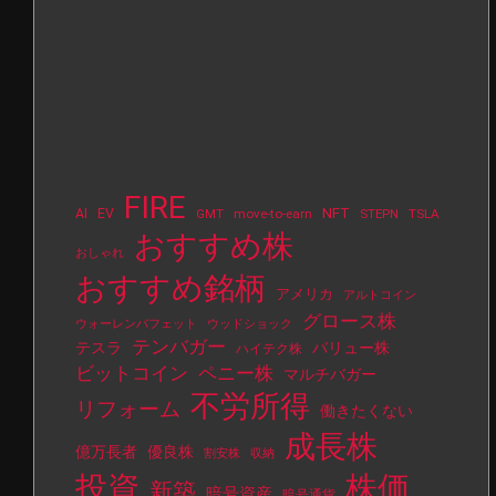
FIRE
NFT
AI
EV
move-to-earn
STEPN
TSLA
GMT
おすすめ株
おしゃれ
おすすめ銘柄
アメリカ
アルトコイン
グロース株
ウォーレンバフェット
ウッドショック
テンバガー
テスラ
バリュー株
ハイテク株
ビットコイン
ペニー株
マルチバガー
不労所得
リフォーム
働きたくない
成長株
億万長者
優良株
割安株
収納
投資
株価
新築
暗号資産
暗号通貨