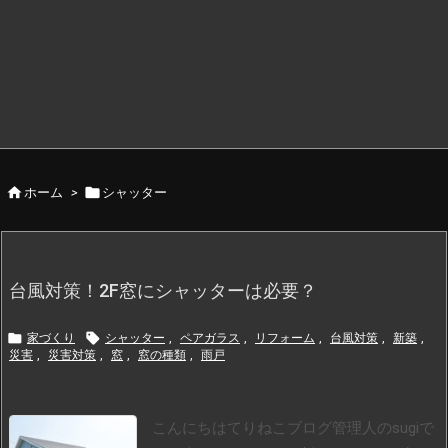


ホーム
>
シャッター
台風対策！2F窓にシャッターは必要？


家づくり
シャッター
,
ペアガラス
,
リフォーム
,
台風対策
,
新築
,
災害
,
災害対策
,
窓
,
窓の種類
,
雨戸
こんにちはてりねこブログ管理人のsugiで