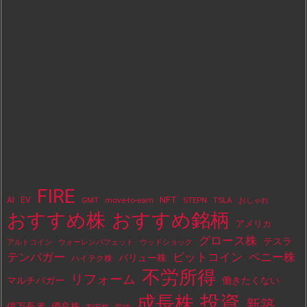
FIRE
NFT
AI
EV
move-to-earn
STEPN
TSLA
GMT
おしゃれ
おすすめ株
おすすめ銘柄
アメリカ
グロース株
テスラ
アルトコイン
ウォーレンバフェット
ウッドショック
テンバガー
ビットコイン
ペニー株
バリュー株
ハイテク株
不労所得
リフォーム
マルチバガー
働きたくない
投資
成長株
新築
億万長者
優良株