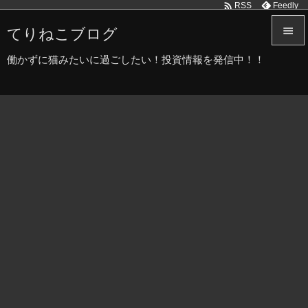

Feedly
RSS
てりねこブログ


働かずに猫みたいに過ごしたい！投資情報を発信中！！
メニュ

サイド

前へ

次へ

検索