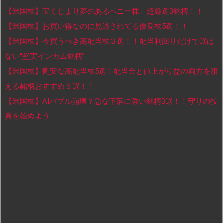
【米国株】宝くじより夢のあるペニー株 超厳選3銘柄！！
【米国株】お買い得なのに見逃されてる優良株5選！！
【米国株】今買うべき高配当株３選！！配当利回りだけで選ば
ない“堅実インカム銘柄”
【米国株】割安な高配当株5選！配当金と値上がり益の両方を狙
える銘柄おすすめ５選！！
【米国株】AIバブル崩壊？急な下落に強い銘柄3選！！守りの投
資を始めよう