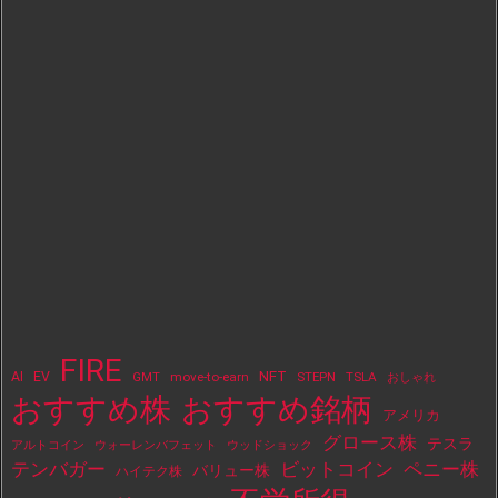
FIRE
NFT
AI
EV
move-to-earn
STEPN
TSLA
GMT
おしゃれ
おすすめ株
おすすめ銘柄
アメリカ
グロース株
テスラ
アルトコイン
ウォーレンバフェット
ウッドショック
テンバガー
ビットコイン
ペニー株
バリュー株
ハイテク株