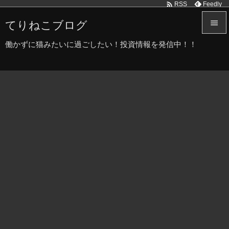

Feedly
RSS
てりねこブログ


働かずに猫みたいに過ごしたい！投資情報を発信中！！
メニュ

サイド

前へ

次へ

検索