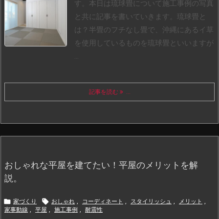
す。
本日は琉球畳について施工事例の写真
と共に記事を書いていきます。
琉球畳と
は？
半畳のフチなし畳で、沖縄にあるイ草
を使用しているものを琉球畳といいますが
...
記事を読む
...
おしゃれな平屋を建てたい！平屋のメリットを解
説。


家づくり
おしゃれ
,
コーディネート
,
スタイリッシュ
,
メリット
,
家事動線
,
平屋
,
施工事例
,
耐震性