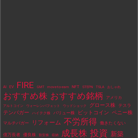
FIRE
NFT
AI
EV
move-to-earn
STEPN
TSLA
GMT
おしゃれ
おすすめ株
おすすめ銘柄
アメリカ
グロース株
テスラ
アルトコイン
ウォーレンバフェット
ウッドショック
テンバガー
ビットコイン
ペニー株
バリュー株
ハイテク株
不労所得
リフォーム
マルチバガー
働きたくない
投資
成長株
新築
億万長者
優良株
割安株
収納