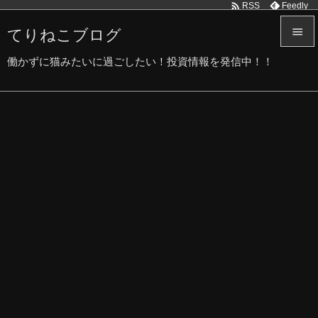

Feedly
RSS
てりねこブログ


働かずに猫みたいに過ごしたい！投資情報を発信中！！
メニュ

サイド

前へ

次へ

検索