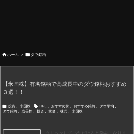


ホーム
>
ダウ銘柄
【米国株】有名銘柄で高成長中のダウ銘柄おすすめ
３選！！


投資
,
米国株
FIRE
,
おすすめ株
,
おすすめ銘柄
,
ダウ平均
,
ダウ銘柄
,
成長株
,
投資
,
株価
,
株式
,
米国株
クリックしていただけると励みになりま