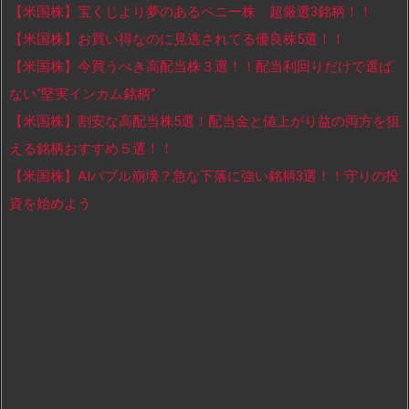
【米国株】宝くじより夢のあるペニー株 超厳選3銘柄！！
【米国株】お買い得なのに見逃されてる優良株5選！！
【米国株】今買うべき高配当株３選！！配当利回りだけで選ば
ない“堅実インカム銘柄”
【米国株】割安な高配当株5選！配当金と値上がり益の両方を狙
える銘柄おすすめ５選！！
【米国株】AIバブル崩壊？急な下落に強い銘柄3選！！守りの投
資を始めよう