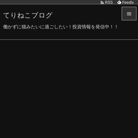

Feedly
RSS
てりねこブログ


働かずに猫みたいに過ごしたい！投資情報を発信中！！
メニュ

サイド

前へ

次へ

検索