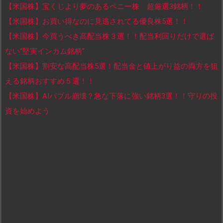
【米国株】宝くじより夢のあるペニー株 超厳選3銘柄！！
【米国株】お買い得なのに見逃されてる優良株5選！！
【米国株】今買うべき高配当株３選！！配当利回りだけで選ば
ない“堅実インカム銘柄”
【米国株】割安な高配当株5選！配当金と値上がり益の両方を狙
える銘柄おすすめ５選！！
【米国株】AIバブル崩壊？急な下落に強い銘柄3選！！守りの投
資を始めよう