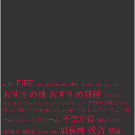
FIRE
NFT
AI
EV
move-to-earn
STEPN
TSLA
GMT
おしゃれ
おすすめ株
おすすめ銘柄
アメリカ
グロース株
テスラ
アルトコイン
ウォーレンバフェット
ウッドショック
テンバガー
ビットコイン
ペニー株
バリュー株
ハイテク株
不労所得
リフォーム
マルチバガー
働きたくない
投資
成長株
新築
億万長者
優良株
割安株
収納