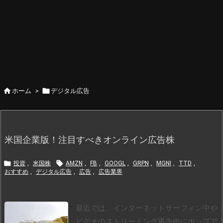


ホーム
>
デジタル広告
米国企業版！注目すべきオンライン広告株


投資
,
米国株
AMZN
,
FB
,
GOOGL
,
GRPN
,
MGNI
,
TTD
,
おすすめ
,
デジタル広告
,
広告
,
広告業界
最近では、インターネットサーフィン中や
ビデオのストリーミング再生中にポップア