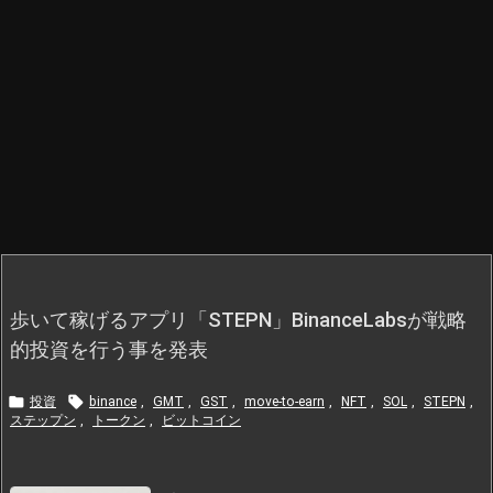
歩いて稼げるアプリ「STEPN」BinanceLabsが戦略
的投資を行う事を発表


投資
binance
,
GMT
,
GST
,
move-to-earn
,
NFT
,
SOL
,
STEPN
,
ステップン
,
トークン
,
ビットコイン