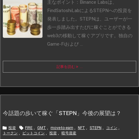
主なポイント：Binance Labsは、
FindSatoshiLabによるSTEPNへの投資を
発表しました。
STEPNは、ユーザーが一
歩一歩踏み出すたびに稼ぐことができる
web3の移動して稼ぐアプリです。独自の
Game-Fiおよび ...
記事を読む
...
今話題の歩いて稼ぐ「STEPN」今後の展望は？


投資
FIRE
,
GMT
,
move-to-earn
,
NFT
,
STEPN
,
コイン
,
トークン
,
ビットコイン
,
投資
,
暗号資産