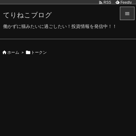

Feedly
RSS
てりねこブログ


働かずに猫みたいに過ごしたい！投資情報を発信中！！
メニュ

サイド


ホーム
>
トークン

前へ

次へ

検索