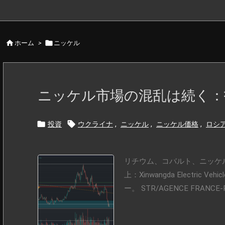


ホーム
>
ニッケル
ニッケル市場の混乱は続く：


投資
ウクライナ
,
ニッケル
,
ニッケル価格
,
ロシ
リチウム、コバルト、ニッケ
上：Xinwangda Electric V
ー。 STR/AGENCE FRANCE-P 