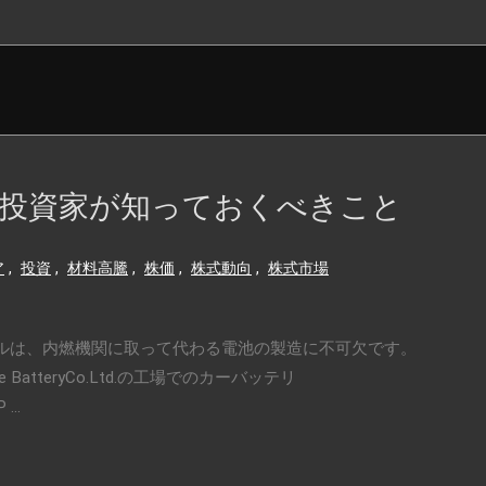
投資家が知っておくべきこと
ア
,
投資
,
材料高騰
,
株価
,
株式動向
,
株式市場
ルは、内燃機関に取って代わる電池の製造に不可欠です。
ehicle BatteryCo.Ltd.の工場でのカーバッテリ
...