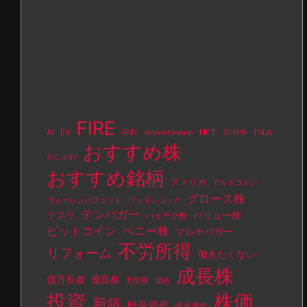
FIRE
NFT
AI
EV
move-to-earn
STEPN
TSLA
GMT
おすすめ株
おしゃれ
おすすめ銘柄
アメリカ
アルトコイン
グロース株
ウォーレンバフェット
ウッドショック
テンバガー
テスラ
バリュー株
ハイテク株
ビットコイン
ペニー株
マルチバガー
不労所得
リフォーム
働きたくない
成長株
億万長者
優良株
割安株
収納
投資
株価
新築
暗号資産
暗号通貨