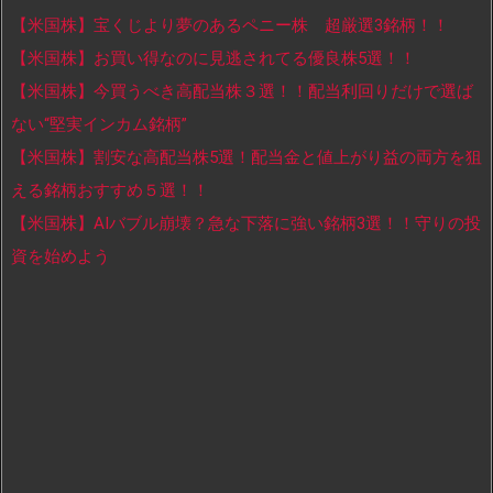
【米国株】宝くじより夢のあるペニー株 超厳選3銘柄！！
【米国株】お買い得なのに見逃されてる優良株5選！！
【米国株】今買うべき高配当株３選！！配当利回りだけで選ば
ない“堅実インカム銘柄”
【米国株】割安な高配当株5選！配当金と値上がり益の両方を狙
える銘柄おすすめ５選！！
【米国株】AIバブル崩壊？急な下落に強い銘柄3選！！守りの投
資を始めよう