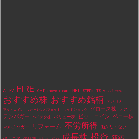
FIRE
NFT
AI
EV
move-to-earn
STEPN
TSLA
GMT
おしゃれ
おすすめ株
おすすめ銘柄
アメリカ
グロース株
テスラ
アルトコイン
ウォーレンバフェット
ウッドショック
テンバガー
ビットコイン
ペニー株
バリュー株
ハイテク株
不労所得
リフォーム
マルチバガー
働きたくない
投資
成長株
新築
億万長者
優良株