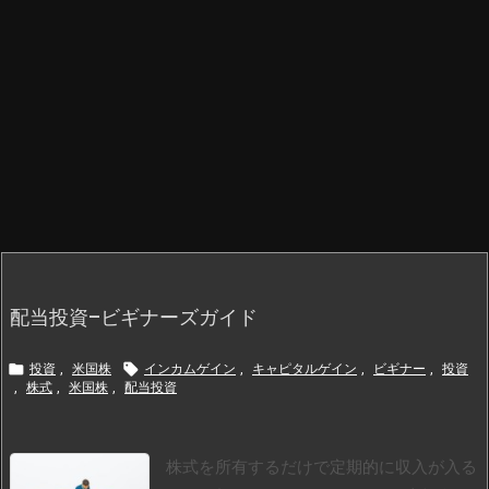
配当投資–ビギナーズガイド


投資
,
米国株
インカムゲイン
,
キャピタルゲイン
,
ビギナー
,
投資
,
株式
,
米国株
,
配当投資
株式を所有するだけで定期的に収入が入る