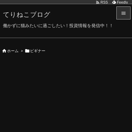

Feedly
RSS
てりねこブログ


働かずに猫みたいに過ごしたい！投資情報を発信中！！
メニュ

サイド


ホーム
>
ビギナー

前へ

次へ

検索