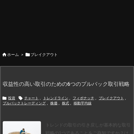


ホーム
>
ブレイクアウト
収益性の高い取引のための6つのプルバック取引戦略


投資
チャート
,
トレンドライン
,
フィボナッチ
,
ブレイクアウト
,
プルバックトレーディング
,
株価
,
株式
,
移動平均線
トレンドの取引の引き戻しが基本的な取引
戦略の1つであることをご存知ですか？は