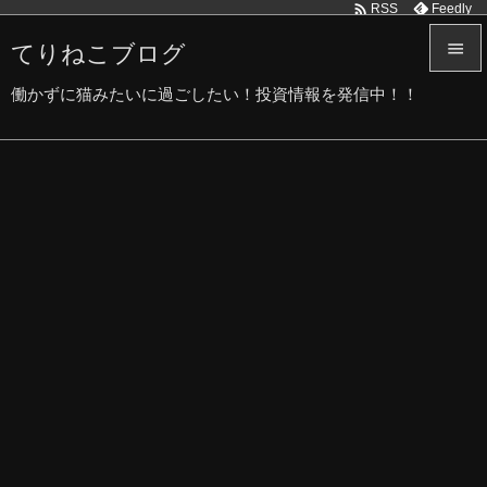

Feedly
RSS
てりねこブログ


働かずに猫みたいに過ごしたい！投資情報を発信中！！
メニュ

サイド

前へ

次へ

検索