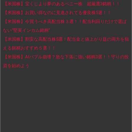
【米国株】宝くじより夢のあるペニー株 超厳選3銘柄！！
【米国株】お買い得なのに見逃されてる優良株5選！！
【米国株】今買うべき高配当株３選！！配当利回りだけで選ば
ない“堅実インカム銘柄”
【米国株】割安な高配当株5選！配当金と値上がり益の両方を狙
える銘柄おすすめ５選！！
【米国株】AIバブル崩壊？急な下落に強い銘柄3選！！守りの投
資を始めよう