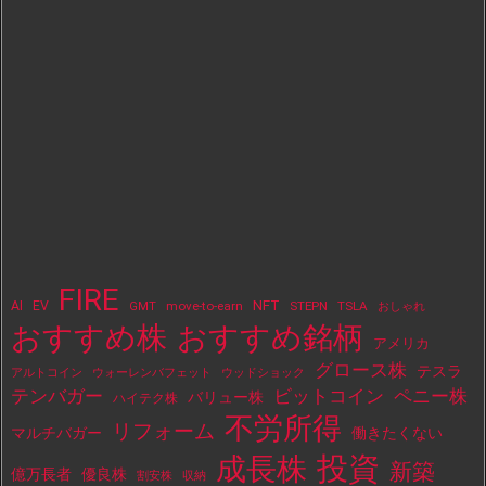
FIRE
NFT
AI
EV
move-to-earn
STEPN
TSLA
GMT
おしゃれ
おすすめ株
おすすめ銘柄
アメリカ
グロース株
テスラ
アルトコイン
ウォーレンバフェット
ウッドショック
テンバガー
ビットコイン
ペニー株
バリュー株
ハイテク株
不労所得
リフォーム
マルチバガー
働きたくない
投資
成長株
新築
億万長者
優良株
割安株
収納