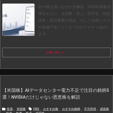
SoFi株は買いなのかを解説。2026年最新決
算をもとに、会員数・売上・黒字化・預金
成長・貸出事業の強み、そして信用リスク
や株価下落リスクまでわかりやすく紹介し
ます。
記事を読む
...
【米国株】AIデータセンター電力不足で注目の銘柄5
選！NVIDIAだけじゃない恩恵株を解説


投資
,
米国株
FIRE
,
おすすめ株
,
おすすめ銘柄
,
不労所得
,
成長株