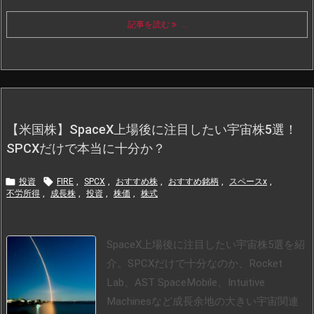
記事を読む
...
【米国株】SpaceX上場後に注目したい宇宙株5選！
SPCXだけで本当に十分か？


投資
FIRE
,
SPCX
,
おすすめ株
,
おすすめ銘柄
,
スペースx
,
不労所得
,
成長株
,
投資
,
株価
,
株式
SpaceX上場後に注目したい宇宙株5選を紹
介。SPCXだけで十分なのか、Rocket
Lab、AST SpaceMobile、Intuitive
Machinesなど成長余地の大きい宇宙関連