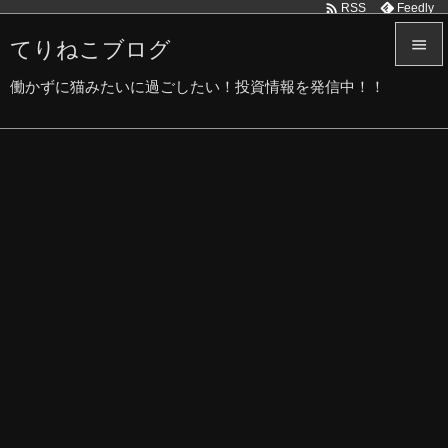

Feedly
RSS
てりねこブログ


働かずに猫みたいに過ごしたい！投資情報を発信中！！
メニュ

サイド

前へ

次へ

検索