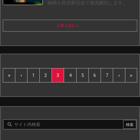
銘柄を投資家目線で徹底解説します。 ...
記事を読む
...
«
‹
1
2
3
4
5
6
7
›
»