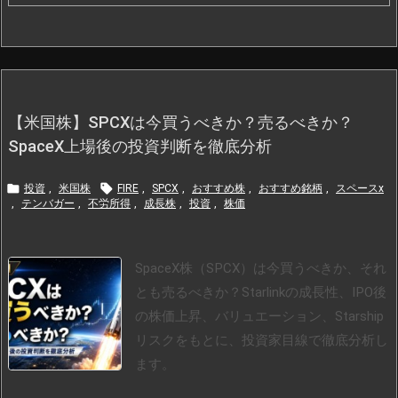
【米国株】SPCXは今買うべきか？売るべきか？
SpaceX上場後の投資判断を徹底分析


投資
,
米国株
FIRE
,
SPCX
,
おすすめ株
,
おすすめ銘柄
,
スペースx
,
テンバガー
,
不労所得
,
成長株
,
投資
,
株価
SpaceX株（SPCX）は今買うべきか、それ
とも売るべきか？Starlinkの成長性、IPO後
の株価上昇、バリュエーション、Starship
リスクをもとに、投資家目線で徹底分析し
ます。