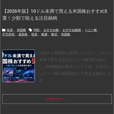
【2026年版】10ドル未満で買える米国株おすすめ5
選！少額で狙える注目銘柄


投資
,
米国株
FIRE
,
おすすめ株
,
おすすめ銘柄
,
ペニー株
,
不労所得
,
成長株
,
投資
,
株価
,
株式
,
米国株
少額から米国株に投資したい方へ。10ドル
未満で買える注目のペニー株5選を紹介
し、AI関連株や通信インフラ株、次世代バ
ッテリー株の成長期待と注意点を解説しま
す。
記事を読む
...