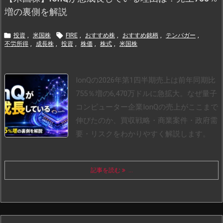
増の裏側を解説


投資
,
米国株
FIRE
,
おすすめ株
,
おすすめ銘柄
,
テンバガー
,
不労所得
,
成長株
,
投資
,
株価
,
株式
,
米国株
IonQの2026年第1四半期売上は前年同期比
755％増の6,470万ドルに急拡大。なぜ量子
コンピューター企業IonQの売上がここまで
伸びたのか、買収戦略・商業案件・政府需
要・リスクをわかりやすく解説します。
記事を読む
...