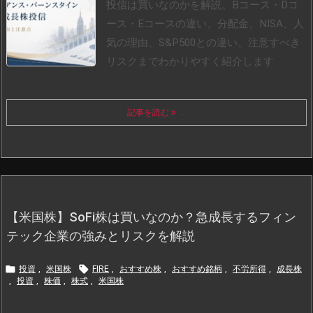
投信は買いなのかを解説。Bコース・Dコ
ース・Eコースの違い、分配金、NISA、人
気の理由、S&P500との違い、注意すべき
リスクまでわかりやすく紹介します
記事を読む
...
【米国株】SoFi株は買いなのか？急成長するフィン
テック企業の強みとリスクを解説


投資
,
米国株
FIRE
,
おすすめ株
,
おすすめ銘柄
,
不労所得
,
成長株
,
投資
,
株価
,
株式
,
米国株