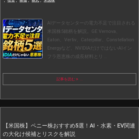
,
投資
,
株価
,
株式
,
米国株
AIデータセンターの電力不足で注目される
米国株5銘柄を解説。GE Vernova、
Eaton、Vertiv、Caterpillar、Constellation
Energyなど、NVIDIAだけではないAIイン
フラ恩恵株の成長材料とリ ...
記事を読む
...
【米国株】ペニー株おすすめ5選！AI・水素・EV関連
の大化け候補とリスクを解説