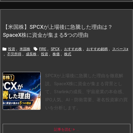
【米国株】SPCXが上場後に急騰した理由は？
SpaceX株に資金が集まる5つの理由


投資
,
米国株
FIRE
,
SPCX
,
おすすめ株
,
おすすめ銘柄
,
スペースx
,
不労所得
,
成長株
,
投資
,
株価
,
株式
SPCXが上場後に急騰した理由を徹底解
説。SpaceX株に資金が集まる背景とし
て、Starlinkの成長、宇宙産業の本命感、
IPO人気、AI・防衛需要、著名投資家の買
いを分析します。
記事を読む
...