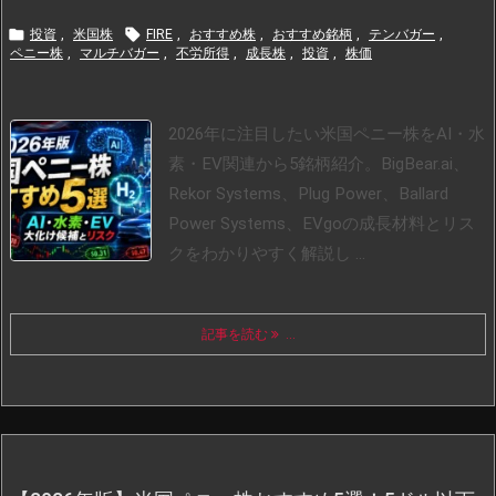


投資
,
米国株
FIRE
,
おすすめ株
,
おすすめ銘柄
,
テンバガー
,
ペニー株
,
マルチバガー
,
不労所得
,
成長株
,
投資
,
株価
2026年に注目したい米国ペニー株をAI・水
素・EV関連から5銘柄紹介。BigBear.ai、
Rekor Systems、Plug Power、Ballard
Power Systems、EVgoの成長材料とリス
クをわかりやすく解説し ...
記事を読む
...