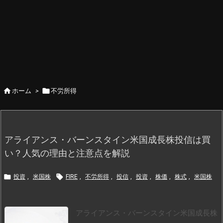


ホーム
>
不労所得
アライアンス・バーンスタイン米国成長株投信は買
い？人気の理由と注意点を解説


投資
,
米国株
FIRE
,
不労所得
,
投信
,
投資
,
株価
,
株式
,
米国株
アライアンス・バーンスタイン米国成長株