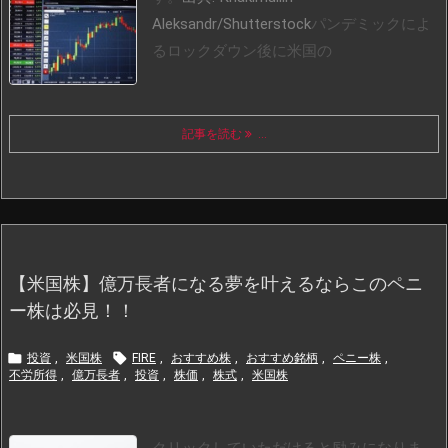
Aleksandr/Shutterstock
パンデミックによ
るロックダウン後に米国の
記事を読む
...
【米国株】億万長者になる夢を叶えるならこのペニ
ー株は必見！！


投資
,
米国株
FIRE
,
おすすめ株
,
おすすめ銘柄
,
ペニー株
,
不労所得
,
億万長者
,
投資
,
株価
,
株式
,
米国株