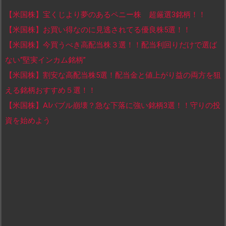
【米国株】宝くじより夢のあるペニー株 超厳選3銘柄！！
【米国株】お買い得なのに見逃されてる優良株5選！！
【米国株】今買うべき高配当株３選！！配当利回りだけで選ば
ない“堅実インカム銘柄”
【米国株】割安な高配当株5選！配当金と値上がり益の両方を狙
える銘柄おすすめ５選！！
【米国株】AIバブル崩壊？急な下落に強い銘柄3選！！守りの投
資を始めよう