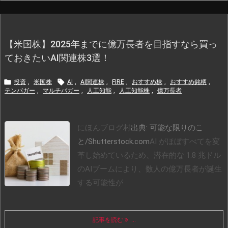
【米国株】2025年までに億万長者を目指すなら買っ
ておきたいAI関連株3選！


投資
,
米国株
AI
,
AI関連株
,
FIRE
,
おすすめ株
,
おすすめ銘柄
,
テンバガー
,
マルチバガー
,
人工知能
,
人工知能株
,
億万長者
にほんブログ村
出典: 可能な限りのこ
と/Shutterstock.com
AI がほぼすべてを変
革し始めているため、潜在的な 1.8 兆ドル
のAIブームにより、数人の億万長者が誕生
する可能性が
記事を読む
...