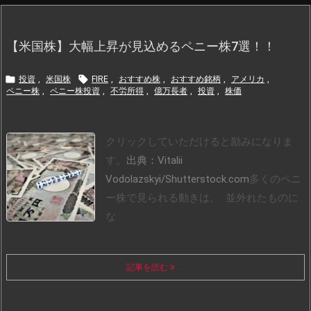
【米国株】大幅上昇が見込めるペニー株7選！！


投資
,
米国株
FIRE
,
おすすめ株
,
おすすめ銘柄
,
アメリカ
,
ペニー株
,
ペニー株投資
,
不労所得
,
億万長者
,
投資
,
株価
クリックしていただけると励みになりま
す。
出典：Vitalii
Vodolazskyi/Shutterstock.com
多くのペニ
ー株で見られる動きは、 並外れたものに
な
記事を読む
...