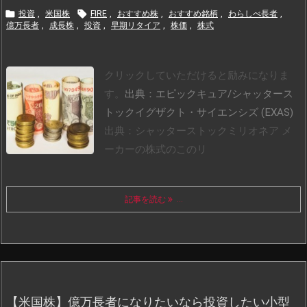


投資
,
米国株
FIRE
,
おすすめ株
,
おすすめ銘柄
,
わらしべ長者
,
億万長者
,
成長株
,
投資
,
早期リタイア
,
株価
,
株式
クリックしていただけると励みになりま
す。
出典：エピックキュア/シャッタース
トックイグザクト・サイエンシズ (EXAS)
出典：シャッターストック
ミリオネア メ
ーカーの株式のこのリ
記事を読む
...
【米国株】億万長者になりたいなら投資したい小型