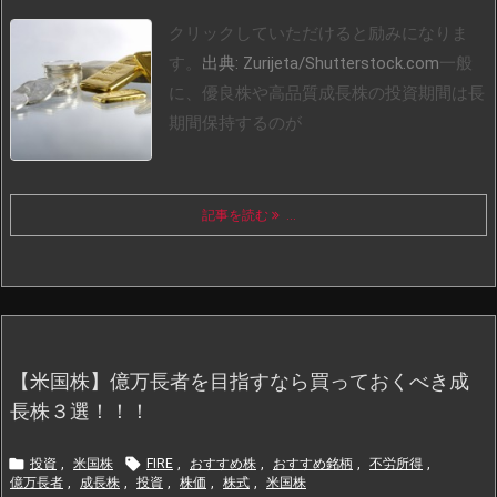
クリックしていただけると励みになりま
す。
出典: Zurijeta/Shutterstock.com
一般
に、優良株や高品質成長株の投資期間は長
期間保持するのが
記事を読む
...
【米国株】億万長者を目指すなら買っておくべき成
長株３選！！！


投資
,
米国株
FIRE
,
おすすめ株
,
おすすめ銘柄
,
不労所得
,
億万長者
,
成長株
,
投資
,
株価
,
株式
,
米国株