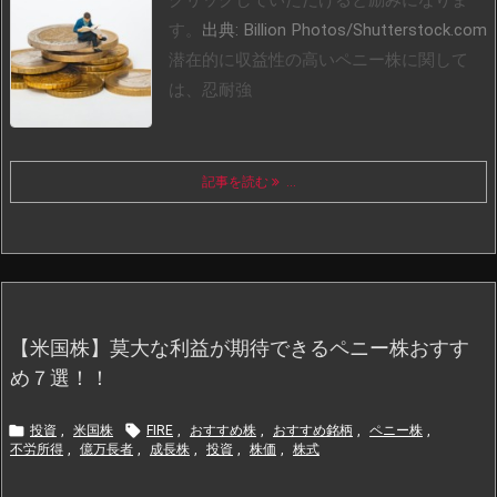
クリックしていただけると励みになりま
す。
出典: Billion Photos/Shutterstock.com
潜在的に収益性の高いペニー株に関して
は、忍耐強
記事を読む
...
【米国株】莫大な利益が期待できるペニー株おすす
め７選！！


投資
,
米国株
FIRE
,
おすすめ株
,
おすすめ銘柄
,
ペニー株
,
不労所得
,
億万長者
,
成長株
,
投資
,
株価
,
株式