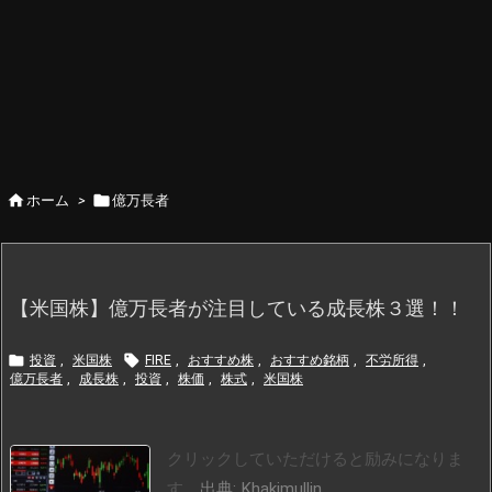


ホーム
>
億万長者
【米国株】億万長者が注目している成長株３選！！


投資
,
米国株
FIRE
,
おすすめ株
,
おすすめ銘柄
,
不労所得
,
億万長者
,
成長株
,
投資
,
株価
,
株式
,
米国株
クリックしていただけると励みになりま
す。
出典: Khakimullin