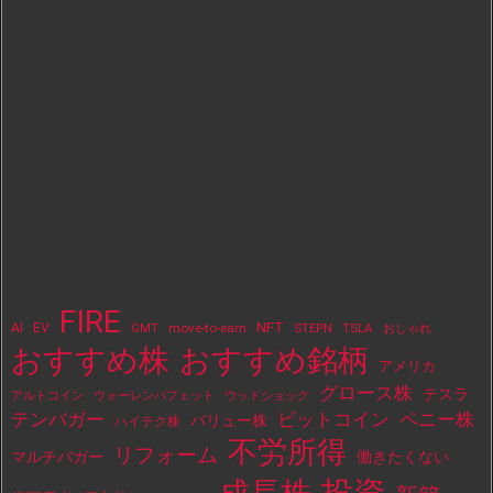
FIRE
NFT
AI
EV
move-to-earn
STEPN
TSLA
GMT
おしゃれ
おすすめ株
おすすめ銘柄
アメリカ
グロース株
テスラ
アルトコイン
ウォーレンバフェット
ウッドショック
テンバガー
ビットコイン
ペニー株
バリュー株
ハイテク株
不労所得
リフォーム
マルチバガー
働きたくない