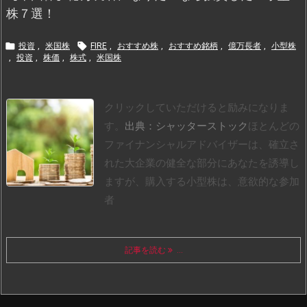
株７選！


投資
,
米国株
FIRE
,
おすすめ株
,
おすすめ銘柄
,
億万長者
,
小型株
,
投資
,
株価
,
株式
,
米国株
クリックしていただけると励みになりま
す。
出典：シャッターストック
ほとんどの
ファイナンシャルアドバイザーは、確立さ
れた大企業の健全な部分にあなたを誘導し
ますが、購入する小型株は、意欲的な参加
者
記事を読む
...