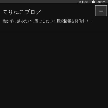

Feedly
RSS
てりねこブログ


働かずに猫みたいに過ごしたい！投資情報を発信中！！
メニュ

サイド

前へ

次へ

検索