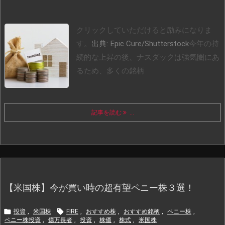
クリックしていただけると励みになりま
す。
出典: Epic Cure/Shutterstock
今年の持
続的な上昇の後、ナスダックは強気圏にあ
るため、多くの銘柄
記事を読む
...
【米国株】今が買い時の超有望ペニー株３選！


投資
,
米国株
FIRE
,
おすすめ株
,
おすすめ銘柄
,
ペニー株
,
ペニー株投資
,
億万長者
,
投資
,
株価
,
株式
,
米国株