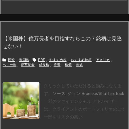
【米国株】億万長者を目指すならこの７銘柄は見逃
せない！


投資
,
米国株
FIRE
,
おすすめ株
,
おすすめ銘柄
,
アメリカ
,
ペニー株
,
億万長者
,
成長株
,
投資
,
株価
,
株式
クリックしていただけると励みになりま
す。
ソース: ジョン Brueske/Shutterstock
一部のファイナンシャル アドバイザー
は、クライアントのポートフォリオのごく
一部をリスクの高い