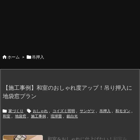


ホーム
>
吊押入
【施工事例】和室のおしゃれ度アップ！吊り押入に
地袋窓プラン


家づくり
おしゃれ
,
コイズミ照明
,
サンゲツ
,
吊押入
,
和モダン
,
和室
,
地袋窓
,
施工事例
,
琉球畳
,
銀白光
和室をおしゃれに仕上げたい！
和室を