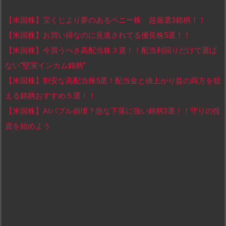
【米国株】宝くじより夢のあるペニー株 超厳選3銘柄！！
【米国株】お買い得なのに見逃されてる優良株5選！！
【米国株】今買うべき高配当株３選！！配当利回りだけで選ば
ない“堅実インカム銘柄”
【米国株】割安な高配当株5選！配当金と値上がり益の両方を狙
える銘柄おすすめ５選！！
【米国株】AIバブル崩壊？急な下落に強い銘柄3選！！守りの投
資を始めよう