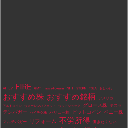
FIRE
NFT
AI
EV
move-to-earn
STEPN
TSLA
GMT
おしゃれ
おすすめ株
おすすめ銘柄
アメリカ
グロース株
テスラ
アルトコイン
ウォーレンバフェット
ウッドショック
テンバガー
ビットコイン
ペニー株
バリュー株
ハイテク株
不労所得
リフォーム
マルチバガー
働きたくない