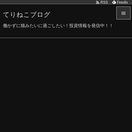

Feedly
RSS
てりねこブログ


働かずに猫みたいに過ごしたい！投資情報を発信中！！
メニュ

サイド

前へ

次へ

検索