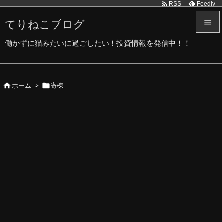

Feedly
RSS
てりねこブログ


働かずに猫みたいに過ごしたい！投資情報を発信中！！
メニュ

サイド


ホーム
>
寄棟

前へ

次へ

検索