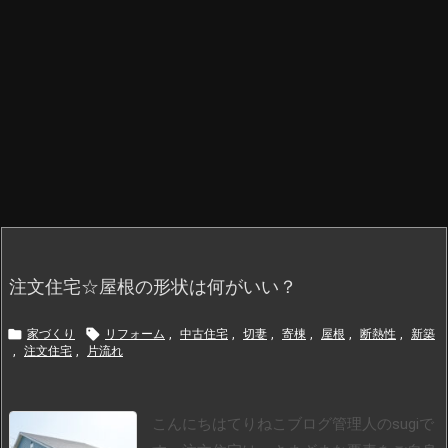
注文住宅☆屋根の形状は何がいい？


家づくり
リフォーム
,
中古住宅
,
切妻
,
寄棟
,
屋根
,
断熱性
,
新築
,
注文住宅
,
片流れ
こんにちはてりねこブログ管理人のsugiで