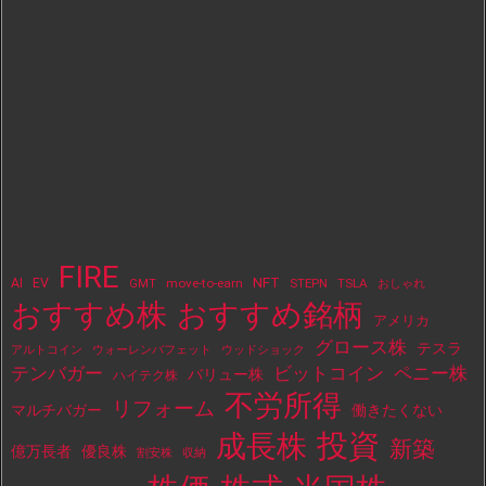
FIRE
NFT
AI
EV
move-to-earn
STEPN
TSLA
GMT
おしゃれ
おすすめ株
おすすめ銘柄
アメリカ
グロース株
テスラ
アルトコイン
ウォーレンバフェット
ウッドショック
テンバガー
ビットコイン
ペニー株
バリュー株
ハイテク株
不労所得
リフォーム
マルチバガー
働きたくない
投資
成長株
新築
億万長者
優良株
割安株
収納