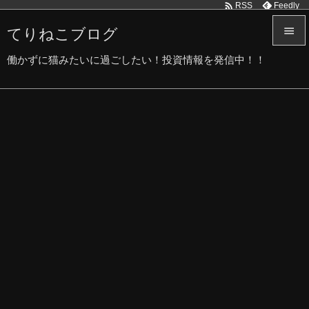

Feedly
RSS
てりねこブログ


働かずに猫みたいに過ごしたい！投資情報を発信中！！
メニュ

サイド

前へ

次へ

検索