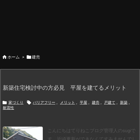


ホーム
>
建売
新築住宅検討中の方必見 平屋を建てるメリット


家づくり
バリアフリー
,
メリット
,
平屋
,
建売
,
戸建て
,
新築
,
耐震性
こんにちはてりねこブログ管理人のsugiで
す。
近頃更新ができなくてすみませんでし