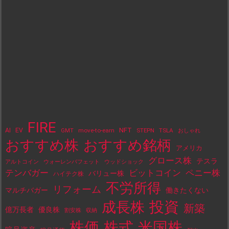
FIRE
NFT
AI
EV
move-to-earn
STEPN
TSLA
GMT
おしゃれ
おすすめ株
おすすめ銘柄
アメリカ
グロース株
テスラ
アルトコイン
ウォーレンバフェット
ウッドショック
テンバガー
ビットコイン
ペニー株
バリュー株
ハイテク株
不労所得
リフォーム
マルチバガー
働きたくない
投資
成長株
新築
億万長者
優良株
割安株
収納
株価
株式
米国株