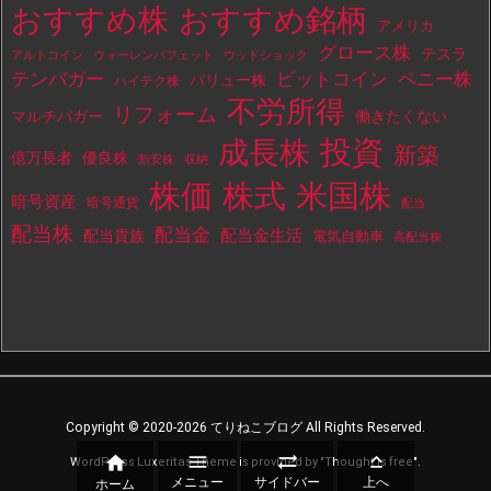
おすすめ株
おすすめ銘柄
アメリカ
グロース株
テスラ
アルトコイン
ウォーレンバフェット
ウッドショック
テンバガー
ビットコイン
ペニー株
バリュー株
ハイテク株
不労所得
リフォーム
マルチバガー
働きたくない
投資
成長株
新築
億万長者
優良株
割安株
収納
株価
株式
米国株
暗号資産
暗号通貨
配当
配当株
配当金
配当金生活
配当貴族
電気自動車
高配当株
Copyright ©
2020
-2026
てりねこブログ
All Rights Reserved.




WordPress Luxeritas Theme is provided by "
Thought is free
".
メニュー
サイドバー
上へ
ホーム