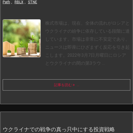
Path
,
RBLX
,
STNE
株式市場は、現在、全体の流れがロシアと
ウクライナの紛争に依存している段階に達
しています。市場は非常に不安定であり、
ニュースは即座にひざまずく反応を引き起
こします。
2022年3月7日月曜日にロシア
とウクライナの間の第3ラウ ...
記事を読む
...
ウクライナでの戦争の真っ只中にする投資戦略