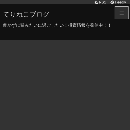

Feedly
RSS
てりねこブログ


働かずに猫みたいに過ごしたい！投資情報を発信中！！
メニュ

サイド

前へ

次へ

検索