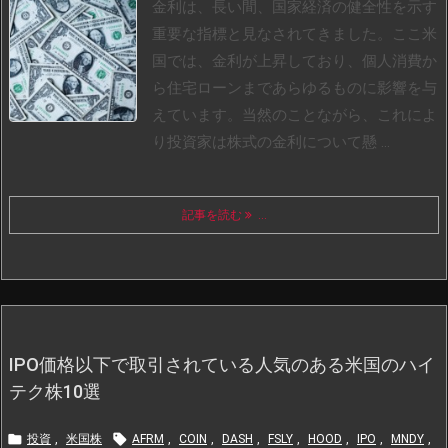
金利は、長い間、国家経済の健全性を示す
重要な指標と見なされてきました。ここ米
国では、金利が上昇しており、個人消費か
ら住宅ローンまであらゆるものに影響を与
えています。
当然のことながら、これによ
り投資家は株式の金利について懸 ...
記事を読む
...
IPO価格以下で取引されている人気のある米国のハイ
テク株10選


投資
,
米国株
AFRM
,
COIN
,
DASH
,
FSLY
,
HOOD
,
IPO
,
MNDY
,