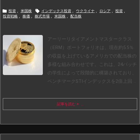


投資
,
米国株
インデックス投資
,
ウクライナ
,
ロシア
,
投資
,
投資戦略
,
株価
,
株式市場
,
米国株
,
配当株
アーリーリタイアメントマスタークラス
（ERM）ポートフォリオは、現在約5.5％
の収益を上げているアメリカでの配当株の
多様な組み合わせです。これは、24バッチ
の学生によって段階的に構築されており、
ベンチマークSTIインデックスを2倍上回 ...
記事を読む
...