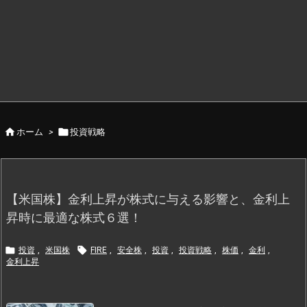


ホーム
>
投資戦略
【米国株】金利上昇が株式に与える影響と、金利上
昇時に最適な株式６選！


投資
,
米国株
FIRE
,
安全株
,
投資
,
投資戦略
,
株価
,
金利
,
金利上昇