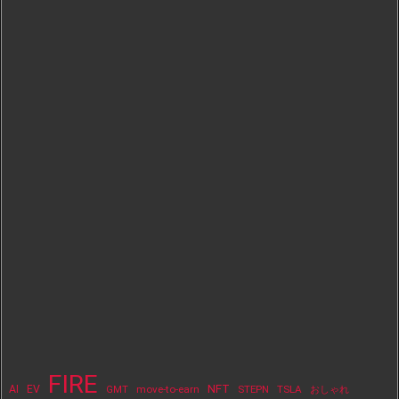
FIRE
NFT
AI
EV
move-to-earn
STEPN
TSLA
GMT
おしゃれ