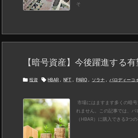
そ
【暗号資産】今後躍進する有


投資
HBAR
,
NFT
,
PARO
,
ソラナ
,
パロディーコ
市場にはますます多くの暗号
れません。この記事では、パロ
（HBAR）に購入できる3つの