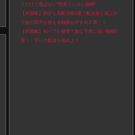
りだけで選ばない“堅実インカム銘柄”
【米国株】割安な高配当株5選！配当金と値上が
り益の両方を狙える銘柄おすすめ５選！！
【米国株】AIバブル崩壊？急な下落に強い銘柄3
選！！守りの投資を始めよう