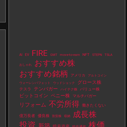
FIRE
NFT
AI
EV
move-to-earn
STEPN
TSLA
GMT
おすすめ株
おしゃれ
おすすめ銘柄
アメリカ
アルトコイン
グロース株
ウォーレンバフェット
ウッドショック
テンバガー
テスラ
バリュー株
ハイテク株
ビットコイン
ペニー株
マルチバガー
不労所得
リフォーム
働きたくない
成長株
億万長者
優良株
割安株
収納
投資
株価
新築
暗号資産
暗号通貨