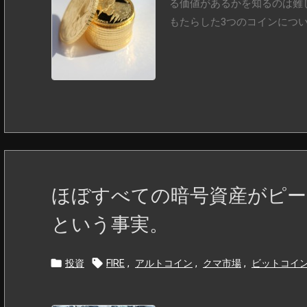
る価値があるかを知るのは難
もたらした3つのコインについて
ほぼすべての暗号資産がピー
という事実。


投資
FIRE
,
アルトコイン
,
クマ市場
,
ビットコイ