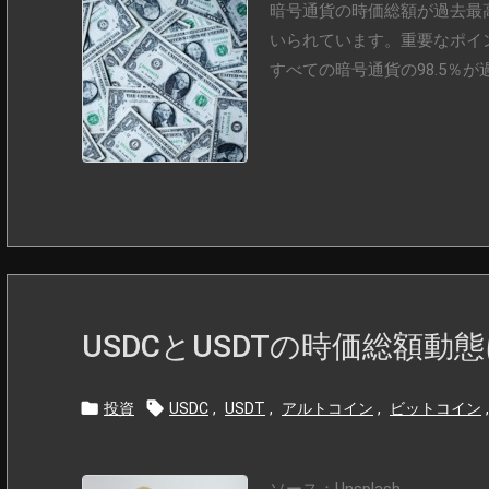
暗号通貨の時価総額が過去最
いられています。重要なポイント
すべての暗号通貨の98.5％が
USDCとUSDTの時価総額動


投資
USDC
,
USDT
,
アルトコイン
,
ビットコイン
,