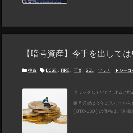
【暗号資産】今手を出しては


投資
DOGE
,
FIRE
,
FTX
,
SOL
,
ソラナ
,
ドジーコ
クリックしていただけると励
暗号通貨は今年に入ってから
( BTC-USD ) の価格は