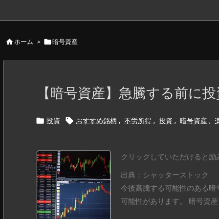


ホーム
>
暗号資産
【暗号資産】急騰する前に投


投資
おすすめ銘柄
,
不労所得
,
投資
,
暗号資産
,
クリックしていただけると励
出典：シャッターストック
今後高騰する可能性のある暗
可能性があります。 暗号資