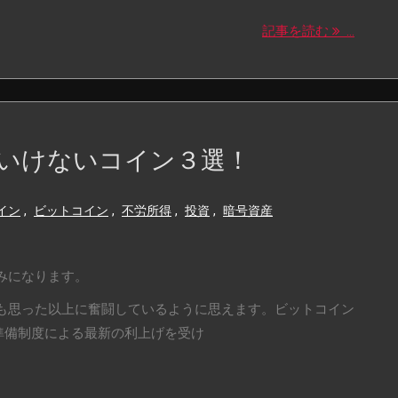
記事を読む
...
いけないコイン３選！
イン
,
ビットコイン
,
不労所得
,
投資
,
暗号資産
みになります。
も思った以上に奮闘しているように思えます。ビットコイン
、連邦準備制度による最新の利上げを受け