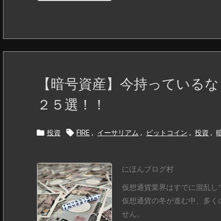
【暗号資産】今持っているな
２５選！！


投資
FIRE
,
イーサリアム
,
ビットコイン
,
投資
,
にほんブログ村
仮想通貨業界はすでに混乱し
仮想通貨の冬が進む中、多く
せん。