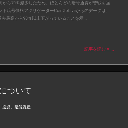
高から70％減少したため、ほとんどの暗号通貨が苦戦を強
暗号価格アグリゲーターCoinGoLiveからのデータは、
過去最高から90％以上下がっていることを示 ...
記事を読む
...
態について
投資
,
暗号資産