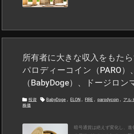
所有者に大きな収入をもたら
パロディーコイン（PARO
（BabyDoge）、ドージロン


投資
BabyDoge
,
ELON
,
FIRE
,
parodycoin
,
アル
株価
暗号通貨は絶えず変化し、進