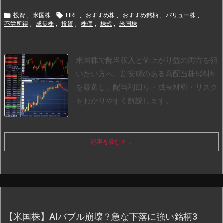


投資
,
米国株
FIRE
,
おすすめ株
,
おすすめ銘柄
,
バリュー株
,
不労所得
,
成長株
,
投資
,
株価
,
株式
,
米国株
米国株で配当収入と値上がり益の両方を狙
いたい方へ。割安感のある高配当株5銘柄
を厳選し、配当利回り・成長材料・リスク
をわかりやすく解説します。
記事を読む
...
【米国株】AIバブル崩壊？急な下落に強い銘柄3