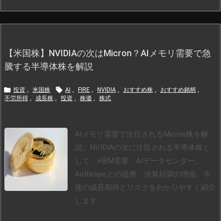
【米国株】NVIDIAの次はMicron？AIメモリ需要で急
騰する半導体株を解説


投資
,
米国株
AI
,
FIRE
,
NVIDIA
,
おすすめ株
,
おすすめ銘柄
,
不労所得
,
成長株
,
投資
,
株価
,
株式
AIメモリ需要で注目されるMicron株を解
説。NVIDIAの次に注目される半導体株と
して、HBM需要、AIデータセンター、
Anthropicとの提携、決算好調の理由、今
後の成長期待とリスクをわかりやすく紹介
します。