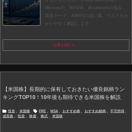
Microsoft、NVIDIA、Broadcomの強み、
成長テーマ、AI時代の追い風、リスクをわ
かりやすく解説します。
記事を読む
...
【米国株】長期的に保有しておきたい優良銘柄ラン
キングTOP10！10年後も期待できる米国株を解説


投資
,
米国株
FIRE
,
NISA
,
おすすめ株
,
おすすめ銘柄
,
不労所得
,
成長株
,
投資
,
株価
,
株式
,
米国株