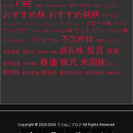
FIRE
NFT
AI
EV
move-to-earn
STEPN
TSLA
GMT
おしゃれ
おすすめ株
おすすめ銘柄
アメリカ
グロース株
テスラ
アルトコイン
ウォーレンバフェット
ウッドショック
テンバガー
ビットコイン
ペニー株
バリュー株
ハイテク株
不労所得
リフォーム
マルチバガー
働きたくない
投資
成長株
新築
億万長者
優良株
割安株
収納
株価
株式
米国株
暗号資産
暗号通貨
配当
配当株
配当金
配当金生活
配当貴族
電気自動車
高配当株
Copyright ©
2020
-2026
てりねこブログ
All Rights Reserved.