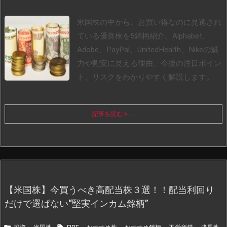
米国株の中から、お買い得なのに見逃され
ている優良株を5銘柄紹介。Alphabet、
Adobe、PayPal、UnitedHealth、Nikeの魅
力や割安に見える理由、今後の注目ポイン
ト、リスクをわかりやすく解説します。
記事を読む
...
【米国株】今買うべき高配当株３選！！配当利回り
だけで選ばない“堅実インカム銘柄”