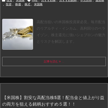


投資
,
米国株
FIRE
,
おすすめ株
,
おすすめ銘柄
,
不労所得
,
成長株
,
投資
,
株価
,
株式
,
米国株
高配当狙いの米国株投資家必見。毎月配当
のリアルティ・インカム、高利回りのベラ
イゾン、株主還元に強いシェブロンの魅力
とリスクを解説します。
記事を読む
...
【米国株】割安な高配当株5選！配当金と値上がり益
の両方を狙える銘柄おすすめ５選！！