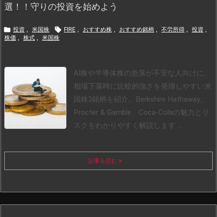
選！！守りの投資を始めよう


投資
,
米国株
FIRE
,
おすすめ株
,
おすすめ銘柄
,
不労所得
,
投資
,
株価
,
株式
,
米国株
AI株や半導体株の急落が不安な人向けに、
相場下落時に比較的強さを発揮しやすい米
国株3銘柄を紹介。Berkshire Hathaway、
Procter & Gamble、Coca-Colaの魅力とリ
スクをわかりやすく解説します ...
記事を読む
...