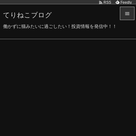

Feedly
RSS
てりねこブログ


働かずに猫みたいに過ごしたい！投資情報を発信中！！
メニュ

サイド

前へ

次へ

検索