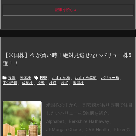
記事を読む
...
【米国株】今が買い時！絶対見逃せないバリュー株5
選！！


投資
,
米国株
FIRE
,
おすすめ株
,
おすすめ銘柄
,
バリュー株
,
不労所得
,
成長株
,
投資
,
株価
,
株式
,
米国株
米国株の中から、割安感があり長期で注目
したいバリュー株5銘柄を紹介。
Alphabet、Berkshire Hathaway、
JPMorgan Chase、CVS Health、Pfizerの