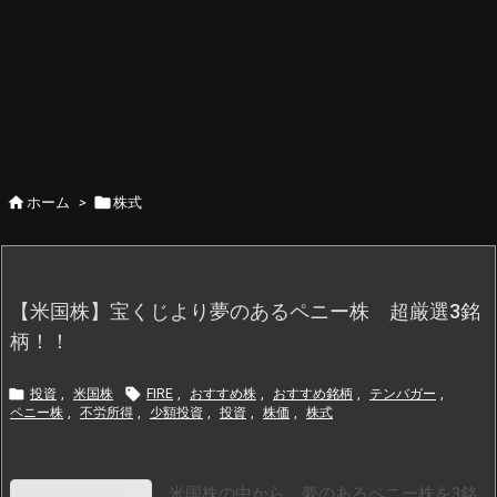


ホーム
>
株式
【米国株】宝くじより夢のあるペニー株 超厳選3銘
柄！！


投資
,
米国株
FIRE
,
おすすめ株
,
おすすめ銘柄
,
テンバガー
,
ペニー株
,
不労所得
,
少額投資
,
投資
,
株価
,
株式
米国株の中から、夢のあるペニー株を3銘