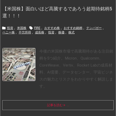
【米国株】面白いほど高騰するであろう超期待銘柄5
選！！！


投資
,
米国株
FIRE
,
おすすめ株
,
おすすめ銘柄
,
テンバガー
,
ペニー株
,
不労所得
,
成長株
,
投資
,
株価
,
株式
今後の米国株市場で高騰期待がある注目銘
柄を5つ紹介。Micron、Qualcomm、
CoreWeave、Vertiv、Rocket Labの成長材
料、AI需要、データセンター、宇宙ビジネ
スの魅力とリスクをわかりやすく解説しま
す。
記事を読む
...