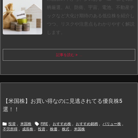
柄厳選。AI、防衛、宇宙、電池、不動産テ
ックなど大化け期待のある低位株を紹介し
つつ、リスクや注意点もわかりやすく解説
します。
記事を読む
...
【米国株】お買い得なのに見逃されてる優良株5
選！！


投資
,
米国株
FIRE
,
おすすめ株
,
おすすめ銘柄
,
バリュー株
,
不労所得
,
成長株
,
投資
,
株価
,
株式
,
米国株