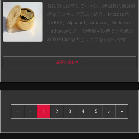
長期的に保有しておきたい米国株の優良銘
柄をランキング形式で紹介。Microsoft、
NVIDIA、Alphabet、Amazon、Berkshire
Hathawayなど、10年後も期待できる米国
株TOP10の魅力とリスクをわかりやす ...
記事を読む
...
«
‹
1
2
3
4
5
›
»