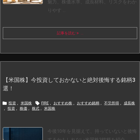
魅力、株価水準、成長材料、リスクをわか
りやす ...
記事を読む
...
【米国株】今投資しておかないと絶対後悔する銘柄3
選！


投資
,
米国株
FIRE
,
おすすめ株
,
おすすめ銘柄
,
不労所得
,
成長株
,
投資
,
株価
,
株式
,
米国株
今後10年を見据えて、持っていないと後悔
するかもしれない米国株3銘柄を紹介。