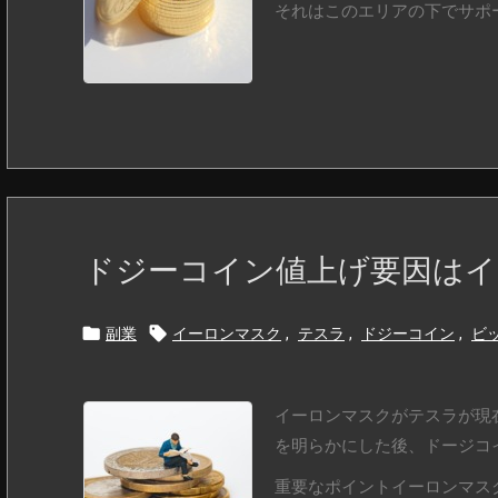
それはこのエリアの下でサポート
ドジーコイン値上げ要因はイ


副業
イーロンマスク
,
テスラ
,
ドジーコイン
,
ビ
イーロンマスクがテスラが現
を明らかにした後、ドージコ
重要なポイントイーロンマス