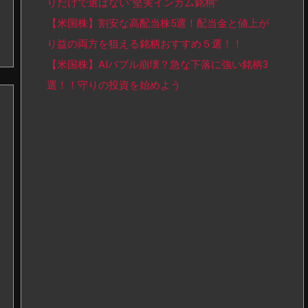
りだけで選ばない“堅実インカム銘柄”
【米国株】割安な高配当株5選！配当金と値上が
り益の両方を狙える銘柄おすすめ５選！！
【米国株】AIバブル崩壊？急な下落に強い銘柄3
選！！守りの投資を始めよう