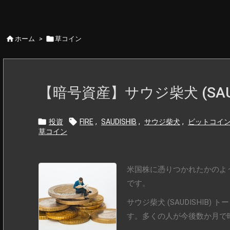


ホーム
>
草コイン
【暗号資産】サウジ柴犬 (SAUD


投資
FIRE
,
SAUDISHIB
,
サウジ柴犬
,
ビットコイ
草コイン
米国株に憑りつかれたかのよ
です。
サウジ柴犬 (SAUDISHI
す。多くの人が今後数か月で暗号