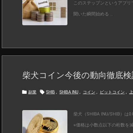
このステップンというアプリ
聞いた瞬間始める ...
柴犬コイン今後の動向徹底検


副業
SHIB
,
SHIBA INU
,
コイン
,
ビットコイン
,
柴犬（SHIBA INU/SHIB
※価格は小数点以下の桁数を減