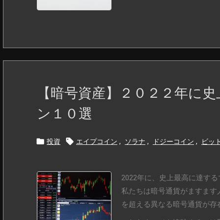
【暗号資産】２０２２年に史
ン１０選


投資
エイプコイン
,
ソラナ
,
ドジーコイン
,
ビッ
2022年に、史上最高に達す
私たちは暗号通貨がますます人
を超える異なる暗号通貨が存