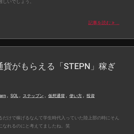
難しいでしょう。
記事を読む
...
貨がもらえる「STEPN」稼ぎ
earn
,
SOL
,
ステップン
,
仮想通貨
,
使い方
,
投資
るだけで稼げるなんて学生時代入っていた陸上部の時にそん
になれるのにと考えてましたね。笑