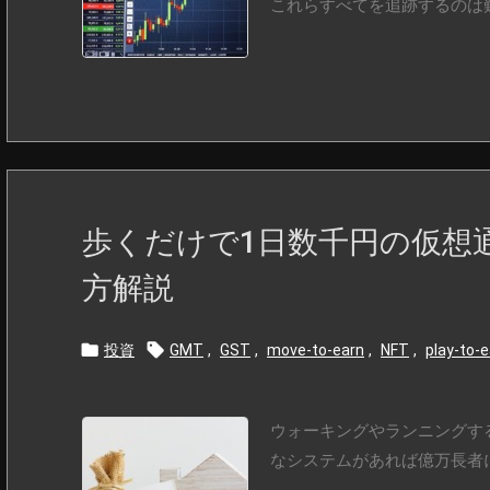
これらすべてを追跡するのは
歩くだけで1日数千円の仮想通
方解説


投資
GMT
,
GST
,
move-to-earn
,
NFT
,
play-to-
ウォーキングやランニングす
なシステムがあれば億万長者