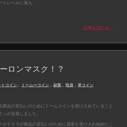
レベルに落ち ...
記事を読む
...
ーロンマスク！？
ットコイン
,
ミームーコイン
,
副業
,
投資
,
草コイン
在商品の支払いのためにミームコインを受け入れていること
インが反発しました。
クがテスラが商品の支払いのために資産を受け入れ始めたこ