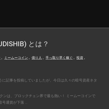
ISHIB) とは？
ン
,
ミームーコイン
,
億り人
,
手っ取り早く稼ぐ
,
投資
,
うに記事を投稿していましたが、今日は久々の暗号資産ネタ
B) トークンは、ブロックチェン界で最も熱い！ ミームーコインで
通貨が下落 ...