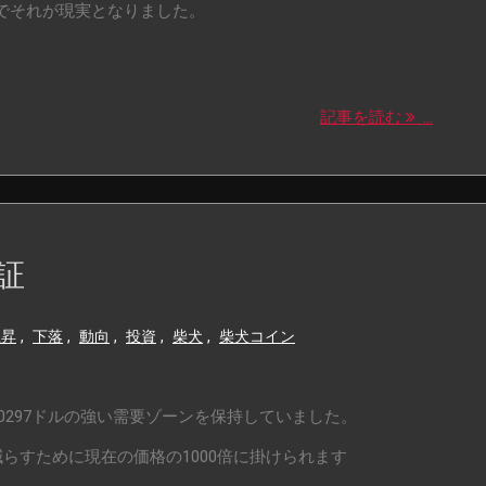
でそれが現実となりました。
記事を読む
...
証
上昇
,
下落
,
動向
,
投資
,
柴犬
,
柴犬コイン
）は0.0297ドルの強い需要ゾーンを保持していました。
らすために現在の価格の1000倍に掛けられます