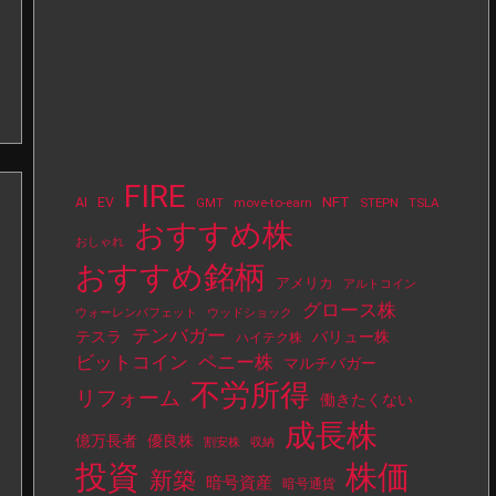
FIRE
NFT
AI
EV
move-to-earn
STEPN
TSLA
GMT
おすすめ株
おしゃれ
おすすめ銘柄
アメリカ
アルトコイン
グロース株
ウォーレンバフェット
ウッドショック
テンバガー
テスラ
バリュー株
ハイテク株
ビットコイン
ペニー株
マルチバガー
不労所得
リフォーム
働きたくない
成長株
億万長者
優良株
割安株
収納
投資
株価
新築
暗号資産
暗号通貨