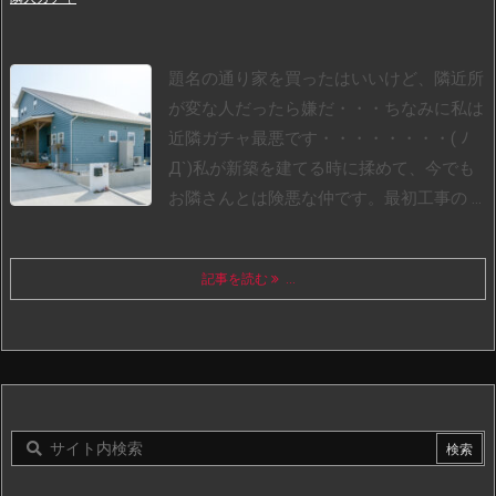
題名の通り家を買ったはいいけど、隣近所
が変な人だったら嫌だ・・・
ちなみに私は
近隣ガチャ最悪です・・・・・・・・( ﾉ
Д`)
私が新築を建てる時に揉めて、今でも
お隣さんとは険悪な仲です。
最初工事の ...
記事を読む
...