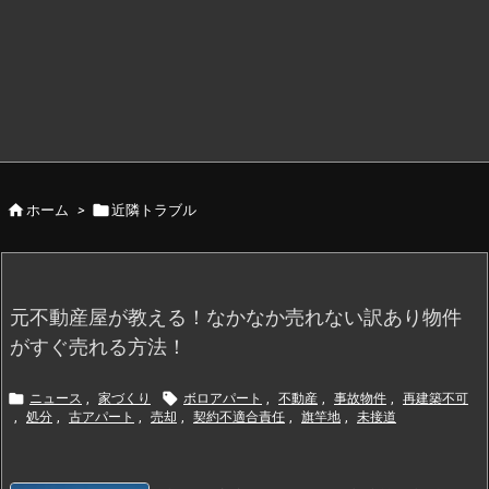


ホーム
>
近隣トラブル
元不動産屋が教える！なかなか売れない訳あり物件
がすぐ売れる方法！


ニュース
,
家づくり
ボロアパート
,
不動産
,
事故物件
,
再建築不可
,
処分
,
古アパート
,
売却
,
契約不適合責任
,
旗竿地
,
未接道