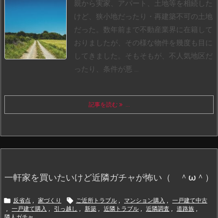
親から実家、アパート、土地等を相続した
けど、狭小地だったり・再建築不可の土地
だった。
数年前まで不動産業界に在籍して
おりましたが、その様な物件を幾度も目に
してきました。
そもそもが、不人気地区だ
ったり、条件が悪 ...
記事を読む
...
一軒家を買いたいけど近隣ガチャが怖い（ ＾ω＾）


反省点
,
家づくり
ご近所トラブル
,
マンション購入
,
一戸建て中古
,
一戸建て購入
,
引っ越し
,
新築
,
近隣トラブル
,
近隣調査
,
道路族
,
隣人ガチャ