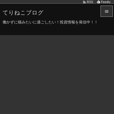

Feedly
RSS
てりねこブログ


働かずに猫みたいに過ごしたい！投資情報を発信中！！
メニュ

サイド

前へ

次へ

検索