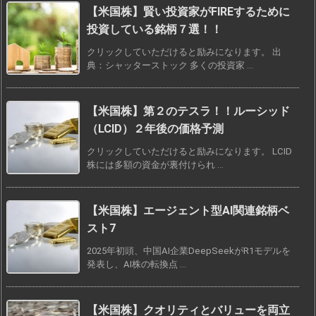
【米国株】賢い投資家がFIREするために
投資している銘柄７選！！
クリックしていただけると励みになります。 出
典：シャッターストック 多くの投資家 ...
【米国株】第２のテスラ！！ルーシッド
（LCID）２年後の価格予測
クリックしていただけると励みになります。 LCID
株には多額の資金が裏付けられ ...
【米国株】エージェント型AI関連銘柄ベ
スト7
2025年初頭、中国AI企業DeepSeekがR1モデルを
発表し、AI株の転換点 ...
【米国株】クオリティとバリューを両立