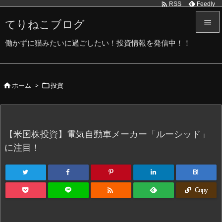

Feedly
RSS
てりねこブログ


働かずに猫みたいに過ごしたい！投資情報を発信中！！
メニュ

サイド


ホーム
>
投資

前へ

次へ
【米国株投資】電気自動車メーカー「ルーシッド」

に注目！
検索
B!

Copy