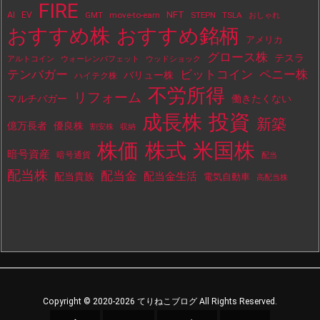
FIRE
NFT
AI
EV
move-to-earn
STEPN
TSLA
GMT
おしゃれ
おすすめ株
おすすめ銘柄
アメリカ
グロース株
テスラ
アルトコイン
ウォーレンバフェット
ウッドショック
テンバガー
ビットコイン
ペニー株
バリュー株
ハイテク株
不労所得
リフォーム
マルチバガー
働きたくない
投資
成長株
新築
億万長者
優良株
割安株
収納
株価
株式
米国株
暗号資産
暗号通貨
配当
配当株
配当金
配当金生活
配当貴族
電気自動車
高配当株
Copyright ©
2020
-2026
てりねこブログ
All Rights Reserved.