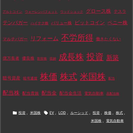
グロース株
テスラ
アルトコイン
ウォーレンバフェット
ウッドショック
テンバガー
ビットコイン
ペニー株
バリュー株
ハイテク株
不労所得
リフォーム
マルチバガー
働きたくない
投資
成長株
新築
億万長者
優良株
割安株
収納
株価
株式
米国株
暗号資産
暗号通貨
配当
配当株
配当金
配当金生活
配当貴族
電気自動車
高配当株


投資
,
米国株
EV
,
LCID
,
ルーシッド
,
投資
,
株価
,
株式
,
米国株
,
電気自動車