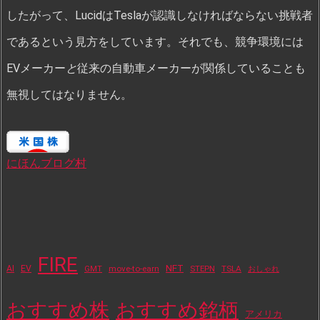
したがって、LucidはTeslaが認識しなければならない挑戦者
であるという見方をしています。それでも、競争環境には
EVメーカー
と
従来の自動車メーカーが関係していることも
無視してはなりません。
にほんブログ村
FIRE
NFT
AI
EV
move-to-earn
STEPN
TSLA
GMT
おしゃれ
おすすめ株
おすすめ銘柄
アメリカ