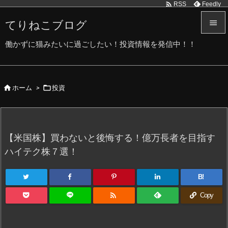

Feedly
RSS
てりねこブログ


働かずに猫みたいに過ごしたい！投資情報を発信中！！
メニュ

サイド


ホーム
>
投資

前へ

次へ
【米国株】買わないと後悔する！億万長者を目指す

ハイテク株７選！
検索
B!

Copy