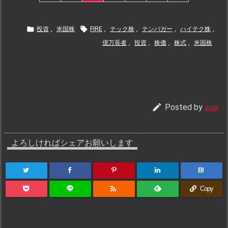


投資
,
米国株
FIRE
,
テック株
,
テンバガー
,
ハイテク株
,
億万長者
,
投資
,
株価
,
株式
,
米国株

Posted by
sugi
よろしければシェアお願いします
B!

Copy