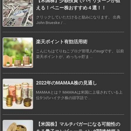
【米国株】少額投資でハイリターンが狙
える！ペニー株おすすめ４選！！
クリックしていただけると励みになります。 出典:
John Brueske / ...
楽天ポイント有効活用術
こんにちはてりねこブログ管理人のsugiです。 以前
楽天ポイントが、めっちゃ貯ま ...
2022年のMAMAA株の見通し
MAMAAとは？ MAMAAは米国に上場されている上
位5つのハイテク株の頭字語で ...
【米国株】マルチバガーになる可能性の