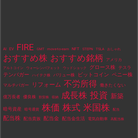
FIRE
NFT
AI
EV
move-to-earn
STEPN
TSLA
GMT
おしゃれ
おすすめ株
おすすめ銘柄
アメリカ
グロース株
テスラ
アルトコイン
ウォーレンバフェット
ウッドショック
テンバガー
ビットコイン
ペニー株
バリュー株
ハイテク株
不労所得
リフォーム
マルチバガー
働きたくない
投資
成長株
新築
億万長者
優良株
割安株
収納
株価
株式
米国株
暗号資産
暗号通貨
配当
配当株
配当金
配当金生活
配当貴族
電気自動車
高配当株