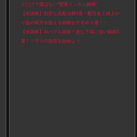
りだけで選ばない“堅実インカム銘柄”
【米国株】割安な高配当株5選！配当金と値上が
り益の両方を狙える銘柄おすすめ５選！！
【米国株】AIバブル崩壊？急な下落に強い銘柄3
選！！守りの投資を始めよう