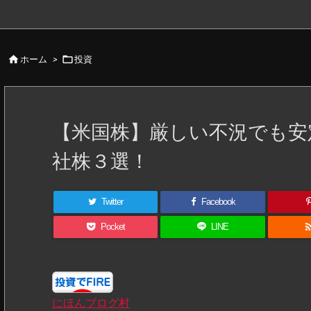


ホーム
>
投資
【米国株】厳しい不況でも安
社株３選！
Twitter
Facebook
Pocket
LINE
にほんブログ村