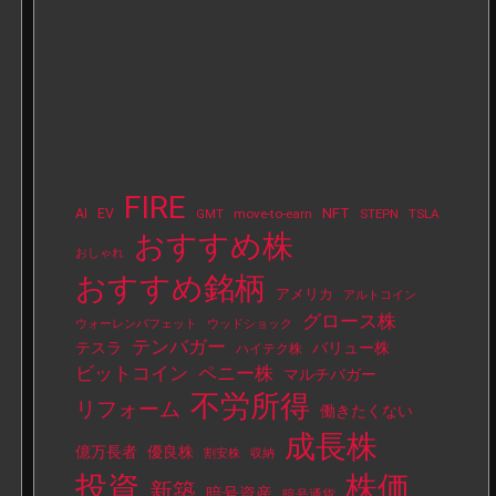
FIRE
NFT
AI
EV
move-to-earn
STEPN
TSLA
GMT
おすすめ株
おしゃれ
おすすめ銘柄
アメリカ
アルトコイン
グロース株
ウォーレンバフェット
ウッドショック
テンバガー
テスラ
バリュー株
ハイテク株
ビットコイン
ペニー株
マルチバガー
不労所得
リフォーム
働きたくない
成長株
億万長者
優良株
割安株
収納
投資
株価
新築
暗号資産
暗号通貨