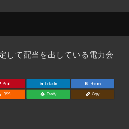
定して配当を出している電力会
Pin it
LinkedIn
B!
Hatena

RSS
Feedly
Copy