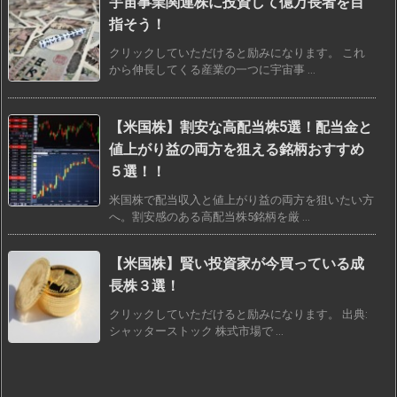
宇宙事業関連株に投資して億万長者を目
指そう！
クリックしていただけると励みになります。 これ
から伸長してくる産業の一つに宇宙事 ...
【米国株】割安な高配当株5選！配当金と
値上がり益の両方を狙える銘柄おすすめ
５選！！
米国株で配当収入と値上がり益の両方を狙いたい方
へ。割安感のある高配当株5銘柄を厳 ...
【米国株】賢い投資家が今買っている成
長株３選！
クリックしていただけると励みになります。 出典:
シャッターストック 株式市場で ...