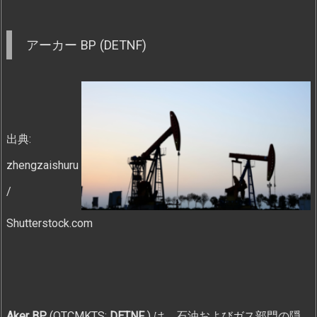
アーカー BP (DETNF)
出典:
zhengzaishuru
/
Shutterstock.com
Aker BP
(OTCMKTS:
DETNF
) は、石油およびガス部門の隠