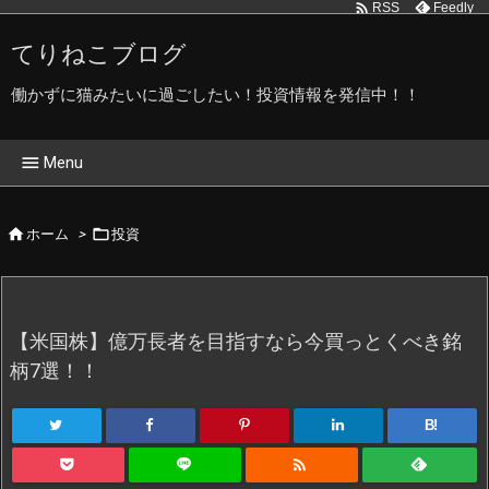

Feedly
RSS
てりねこブログ
働かずに猫みたいに過ごしたい！投資情報を発信中！！

Menu
ホーム


ホーム
>
投資
てりねこブログ管理人です
てりねこ写真館
【米国株】億万長者を目指すなら今買っとくべき銘
プライバシーポリシー
柄7選！！
B!
