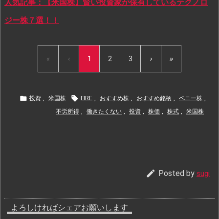
人気記事：【米国株】賢い投資家が保有しているテクノロ
ジー株７選！！
«
‹
1
2
3
›
»


投資
,
米国株
FIRE
,
おすすめ株
,
おすすめ銘柄
,
ペニー株
,
不労所得
,
働きたくない
,
投資
,
株価
,
株式
,
米国株

Posted by
sugi
よろしければシェアお願いします