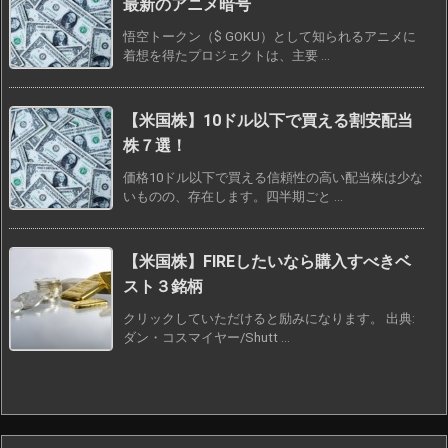
最新のアニメ暗号
悟空トークン（$ GOKU）として知られるアニメに
着想を得たプロジェクトは、主要 ...
【米国株】10ドル以下で買える割安配当
株７選！
価格10ドル以下で買える信頼性の高い配当株は少な
いものの、存在します。四半期ごと ...
【米国株】FIREしたいなら購入すべきベ
スト３銘柄
クリックしていただけると励みになります。 出典:
ダン・コスマイヤー/Shutt ...