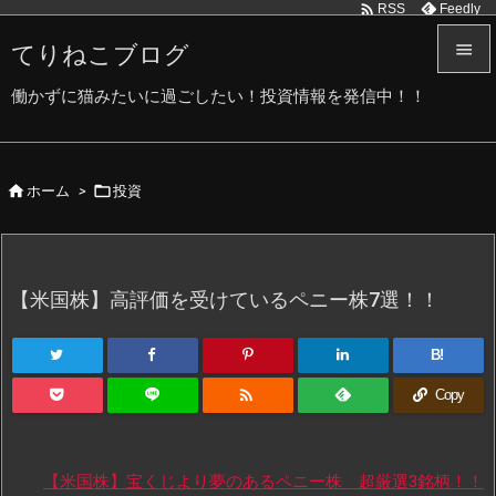

Feedly
RSS
てりねこブログ


働かずに猫みたいに過ごしたい！投資情報を発信中！！
メニュ

サイド


ホーム
>
投資

前へ

次へ
【米国株】高評価を受けているペニー株7選！！

検索
B!

Copy
【米国株】宝くじより夢のあるペニー株 超厳選3銘柄！！