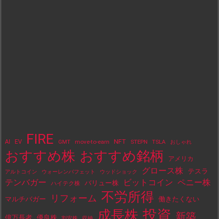
FIRE
NFT
AI
EV
move-to-earn
STEPN
TSLA
GMT
おしゃれ
おすすめ株
おすすめ銘柄
アメリカ
グロース株
テスラ
アルトコイン
ウォーレンバフェット
ウッドショック
テンバガー
ビットコイン
ペニー株
バリュー株
ハイテク株
不労所得
リフォーム
マルチバガー
働きたくない
投資
成長株
新築
億万長者
優良株
割安株
収納