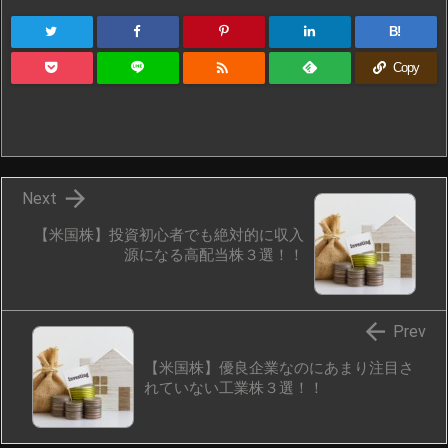
B!

Copy

Next
【米国株】投資初心者でも絶対的に収入
源になる高配当株３選！！

Prev
【米国株】優良企業なのにあまり注目さ
れていない工業株３選！！