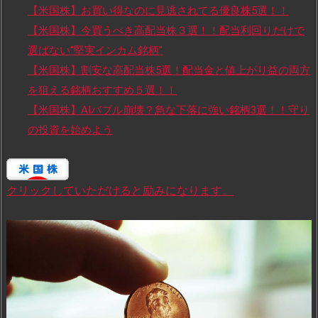
【米国株】お買い得なのに見逃されてる優良株5選！！
【米国株】今買うべき高配当株３選！！配当利回りだけで
選ばない“堅実インカム銘柄”
【米国株】割安な高配当株5選！配当金と値上がり益の両方
を狙える銘柄おすすめ５選！！
【米国株】AIバブル崩壊？急な下落に強い銘柄3選！！守り
の投資を始めよう
クリックしていただけると励みになります。