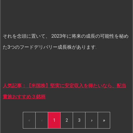
それを念頭に置いて、 2023年に将来の成長の可能性を秘め
た3つのフードデリバリー成長株があります.
人気記事：【米国株】堅実に安定収入を得たいなら、配当
貴族おすすめ３銘柄
«
‹
1
2
3
›
»