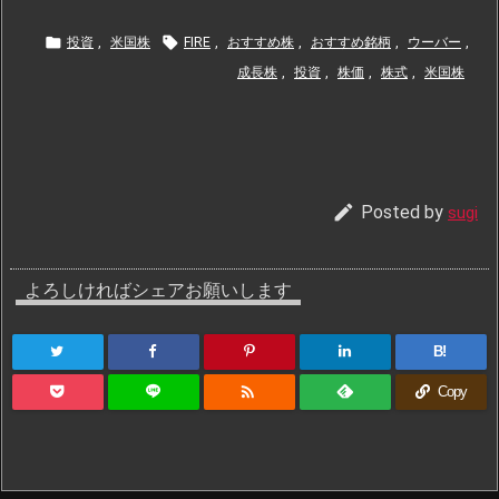


投資
,
米国株
FIRE
,
おすすめ株
,
おすすめ銘柄
,
ウーバー
,
成長株
,
投資
,
株価
,
株式
,
米国株

Posted by
sugi
よろしければシェアお願いします
B!

Copy