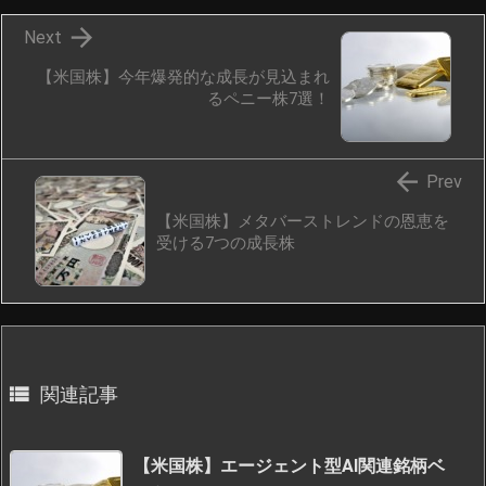

Next
【米国株】今年爆発的な成長が見込まれ
るペニー株7選！

Prev
【米国株】メタバーストレンドの恩恵を
受ける7つの成長株

関連記事
【米国株】エージェント型AI関連銘柄ベ