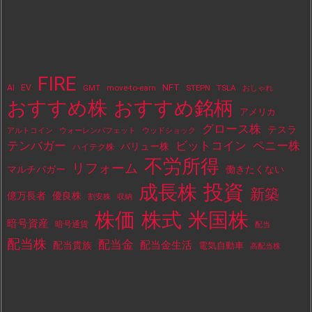
FIRE
NFT
AI
EV
move-to-earn
STEPN
TSLA
GMT
おしゃれ
おすすめ株
おすすめ銘柄
アメリカ
グロース株
テスラ
アルトコイン
ウォーレンバフェット
ウッドショック
テンバガー
ビットコイン
ペニー株
バリュー株
ハイテク株
不労所得
リフォーム
マルチバガー
働きたくない
投資
成長株
新築
億万長者
優良株
割安株
収納
株価
株式
米国株
暗号資産
暗号通貨
配当
配当株
配当金
配当金生活
配当貴族
電気自動車
高配当株