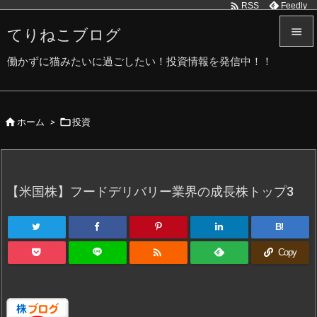

Feedly
RSS
てりねこブログ


働かずに猫みたいに過ごしたい！投資情報を発信中！！
メニュ

サイド


ホーム
>
投資

前へ

次へ
【米国株】フードデリバリー業界の成長株トップ3

検索
B!

Copy