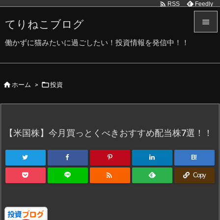

Feedly
RSS
てりねこブログ


働かずに猫みたいに過ごしたい！投資情報を発信中！！
メニュ

サイド


ホーム
>
投資

前へ

次へ
【米国株】今月買っとくべきおすすめ配当株7選！！

検索
B!

Copy