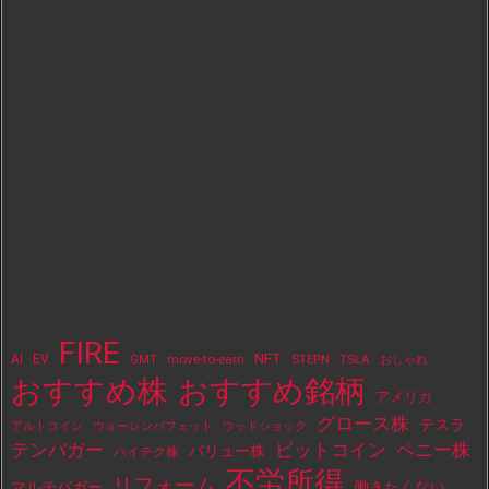
FIRE
NFT
AI
EV
move-to-earn
STEPN
TSLA
GMT
おしゃれ
おすすめ株
おすすめ銘柄
アメリカ
グロース株
テスラ
アルトコイン
ウォーレンバフェット
ウッドショック
テンバガー
ビットコイン
ペニー株
バリュー株
ハイテク株
不労所得
リフォーム
マルチバガー
働きたくない