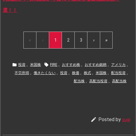
選！！
«
‹
1
2
3
›
»


投資
,
米国株
FIRE
,
おすすめ株
,
おすすめ銘柄
,
アメリカ
,
不労所得
,
働きたくない
,
投資
,
株価
,
株式
,
米国株
,
配当投資
,
配当株
,
高配当投資
,
高配当株

Posted by
sugi