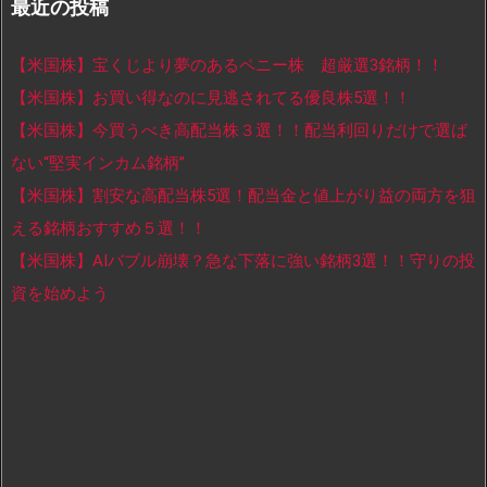
最近の投稿
【米国株】宝くじより夢のあるペニー株 超厳選3銘柄！！
【米国株】お買い得なのに見逃されてる優良株5選！！
【米国株】今買うべき高配当株３選！！配当利回りだけで選ば
ない“堅実インカム銘柄”
【米国株】割安な高配当株5選！配当金と値上がり益の両方を狙
える銘柄おすすめ５選！！
【米国株】AIバブル崩壊？急な下落に強い銘柄3選！！守りの投
資を始めよう