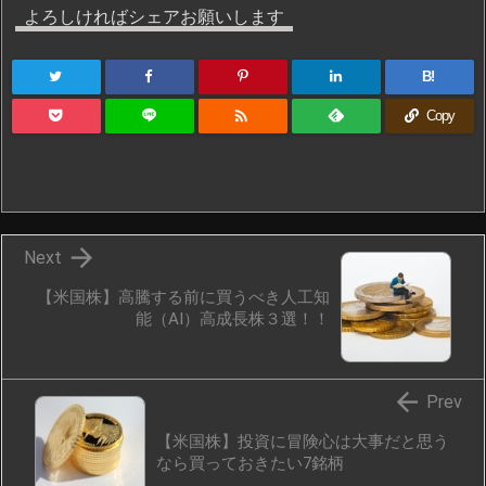
よろしければシェアお願いします
B!

Copy

Next
【米国株】高騰する前に買うべき人工知
能（AI）高成長株３選！！

Prev
【米国株】投資に冒険心は大事だと思う
なら買っておきたい7銘柄