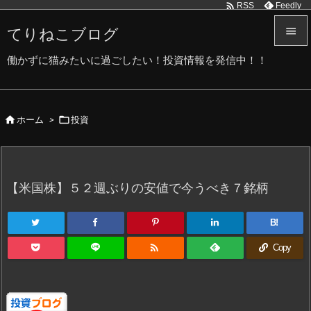

Feedly
RSS
てりねこブログ


働かずに猫みたいに過ごしたい！投資情報を発信中！！
メニュ

サイド


ホーム
>
投資

前へ

次へ
【米国株】５２週ぶりの安値で今うべき７銘柄

検索
B!

Copy