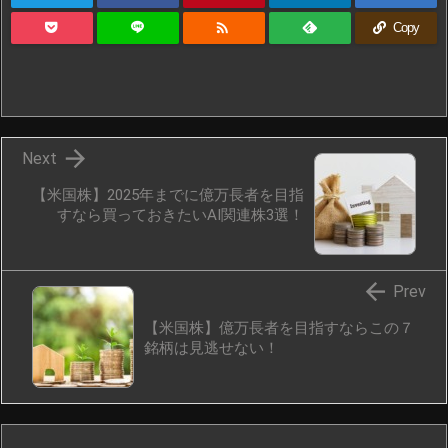

Copy

Next
【米国株】2025年までに億万長者を目指
すなら買っておきたいAI関連株3選！

Prev
【米国株】億万長者を目指すならこの７
銘柄は見逃せない！