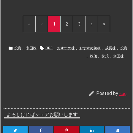
«
‹
1
2
3
›
»


投資
,
米国株
FIRE
,
おすすめ株
,
おすすめ銘柄
,
成長株
,
投資
,
株価
,
株式
,
米国株

Posted by
sugi
よろしければシェアお願いします
B!