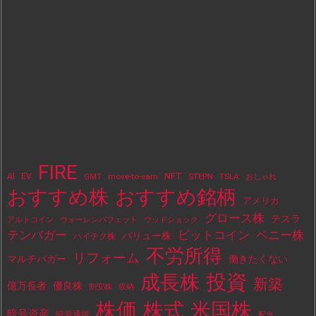
FIRE
NFT
AI
EV
move-to-earn
STEPN
TSLA
GMT
おしゃれ
おすすめ株
おすすめ銘柄
アメリカ
グロース株
テスラ
アルトコイン
ウォーレンバフェット
ウッドショック
テンバガー
ビットコイン
ペニー株
バリュー株
ハイテク株
不労所得
リフォーム
マルチバガー
働きたくない
投資
成長株
新築
億万長者
優良株
割安株
収納
株価
株式
米国株
暗号資産
暗号通貨
配当