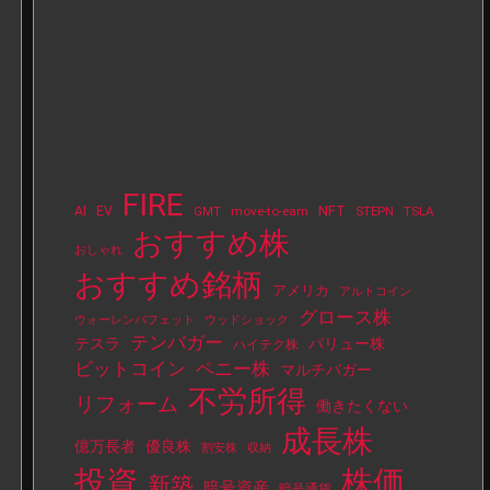
FIRE
NFT
AI
EV
move-to-earn
STEPN
TSLA
GMT
おすすめ株
おしゃれ
おすすめ銘柄
アメリカ
アルトコイン
グロース株
ウォーレンバフェット
ウッドショック
テンバガー
テスラ
バリュー株
ハイテク株
ビットコイン
ペニー株
マルチバガー
不労所得
リフォーム
働きたくない
成長株
億万長者
優良株
割安株
収納
投資
株価
新築
暗号資産
暗号通貨