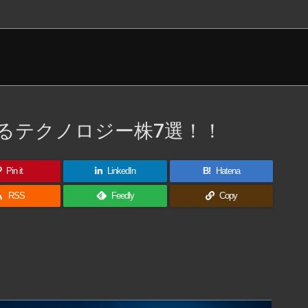
るテクノロジー株7選！！
Pin it
LinkedIn
B!
Hatena

RSS
Feedly
Copy