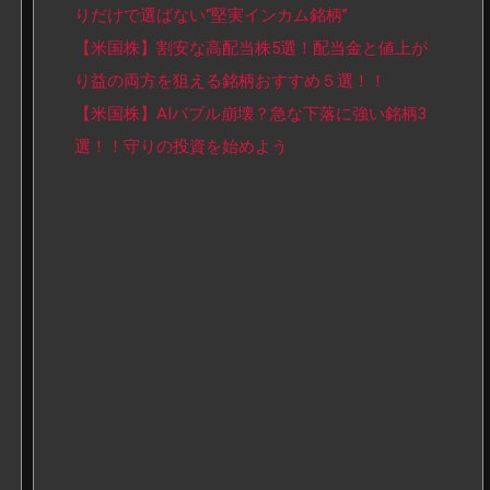
りだけで選ばない“堅実インカム銘柄”
【米国株】割安な高配当株5選！配当金と値上が
り益の両方を狙える銘柄おすすめ５選！！
【米国株】AIバブル崩壊？急な下落に強い銘柄3
選！！守りの投資を始めよう