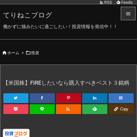

Feedly
RSS
てりねこブログ


働かずに猫みたいに過ごしたい！投資情報を発信中！！
メニュ

サイド


ホーム
>
投資

前へ

次へ
【米国株】FIREしたいなら購入すべきベスト３銘柄

検索
B!

Copy