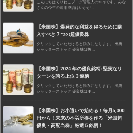
こんにちはてりねこブログ管理人のsugiです。 みな
さんの今年の運用成績はいかが ...
【米国株】爆発的な利益を得るために購
入すべき 7 つの超優良株
クリックしていただけると励みになります。 出典:
シャッターストック 優良株は投 ...
【米国株】2024 年の優良銘柄: 堅実なリ
ターンを誇る上位 3 銘柄
クリックしていただけると励みになります。 出典:
シャッターストック 優良株はポ ...
【米国株】お小遣いで始める！毎月5,000
円から！未来の不労所得を作る「米国超
優良・高配当株」厳選５銘柄！