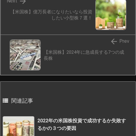

Next
【米国株】億万長者になりたいなら投資
したい小型株７選！

Prev
【米国株】2024年に急成長する7つの成
長株

関連記事
2022年の米国株投資で成功するか失敗す
るかの３つの要因