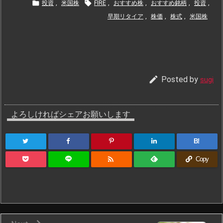


投資
,
米国株
FIRE
,
おすすめ株
,
おすすめ銘柄
,
投資
,
早期リタイア
,
株価
,
株式
,
米国株

Posted by
sugi
よろしければシェアお願いします
B!

Copy