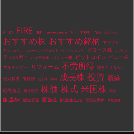
FIRE
NFT
AI
EV
move-to-earn
STEPN
TSLA
GMT
おしゃれ
おすすめ株
おすすめ銘柄
アメリカ
グロース株
テスラ
アルトコイン
ウォーレンバフェット
ウッドショック
テンバガー
ビットコイン
ペニー株
バリュー株
ハイテク株
不労所得
リフォーム
マルチバガー
働きたくない
投資
成長株
新築
億万長者
優良株
割安株
収納
株価
株式
米国株
暗号資産
暗号通貨
配当
配当株
配当金
配当金生活
配当貴族
電気自動車
高配当株