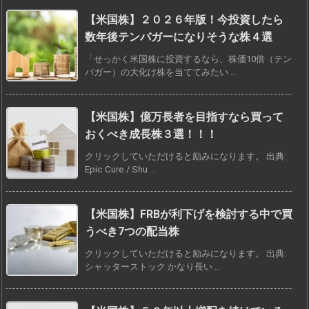
【米国株】２０２６年版！今投資したら
数年後テンバガーになりそうな株４選
「せっかく米国株に投資するなら、株価10倍（テン
バガー）の大化け株を当ててみたい ...
【米国株】億万長者を目指すなら買って
おくべき成長株３選！！！
クリックしていただけると励みになります。 出典:
Epic Cure / Shu ...
【米国株】FRBが利下げを検討する中で買
うべき7つの配当株
クリックしていただけると励みになります。 出典:
シャッターストック かなり長い ...