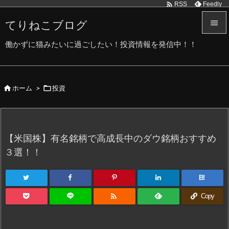

Feedly
RSS
てりねこブログ


働かずに猫みたいに過ごしたい！投資情報を発信中！！
メニュ

サイド


ホーム
>
投資

前へ

次へ
【米国株】有名銘柄で高成長中のダウ銘柄おすすめ

３選！！
検索
B!

Copy