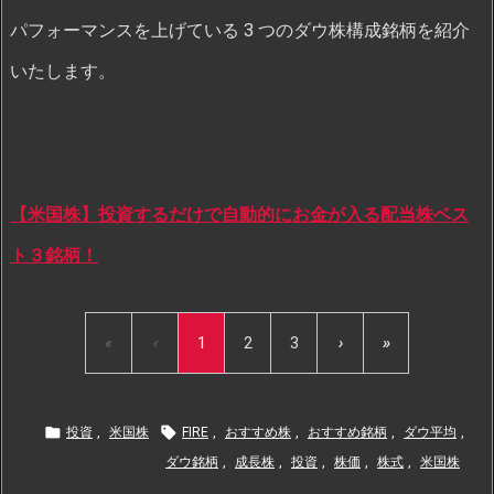
パフォーマンスを上げている 3 つのダウ株構成銘柄を紹介
いたします。
【米国株】投資するだけで自動的にお金が入る配当株ベス
ト３銘柄！
«
‹
1
2
3
›
»


投資
,
米国株
FIRE
,
おすすめ株
,
おすすめ銘柄
,
ダウ平均
,
ダウ銘柄
,
成長株
,
投資
,
株価
,
株式
,
米国株