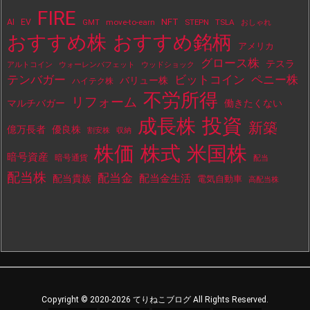
FIRE
NFT
AI
EV
move-to-earn
STEPN
TSLA
GMT
おしゃれ
おすすめ株
おすすめ銘柄
アメリカ
グロース株
テスラ
アルトコイン
ウォーレンバフェット
ウッドショック
テンバガー
ビットコイン
ペニー株
バリュー株
ハイテク株
不労所得
リフォーム
マルチバガー
働きたくない
投資
成長株
新築
億万長者
優良株
割安株
収納
株価
株式
米国株
暗号資産
暗号通貨
配当
配当株
配当金
配当金生活
配当貴族
電気自動車
高配当株
Copyright ©
2020
-2026
てりねこブログ
All Rights Reserved.