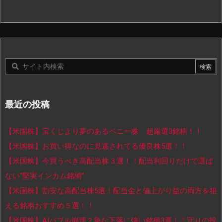
最近の投稿
【米国株】宝くじより夢のあるペニー株 超厳選3銘柄！！
【米国株】お買い得なのに見逃されてる優良株5選！！
【米国株】今買うべき高配当株３選！！配当利回りだけで選ば
ない“堅実インカム銘柄”
【米国株】割安な高配当株5選！配当金と値上がり益の両方を狙
える銘柄おすすめ５選！！
【米国株】AIバブル崩壊？急な下落に強い銘柄3選！！守りの投