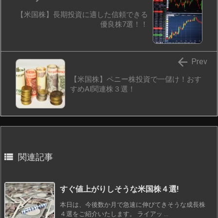
【米国株】長期投資に適した信頼できる
優良株7選！！

Prev
【米国株】ペニー株投資で一儲け！おす
すめAI関連株３選！

関連記事
すぐ値上がりしそうな米国株４選!
本日は、今後数か月で急速に伸びてきそうな成長株
４選をご紹介いたします。 ライアッ ...