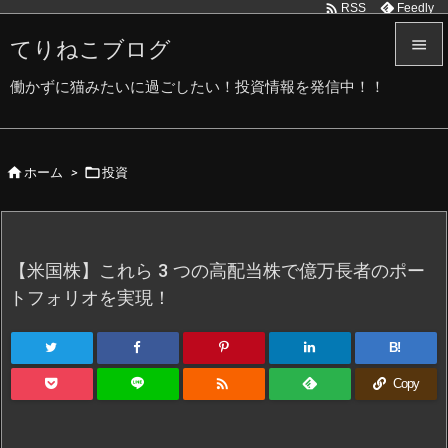

Feedly
RSS
てりねこブログ


働かずに猫みたいに過ごしたい！投資情報を発信中！！
メニュ

サイド


ホーム
>
投資

前へ

次へ
【米国株】これら 3 つの高配当株で億万長者のポー

トフォリオを実現！
検索
B!

Copy