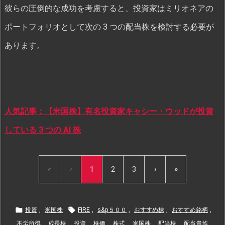
彼らの圧倒的な成功を考慮すると、投資家はミリオネアの
ポートフォリオとして次の 3 つの配当株を検討する必要が
あります。
人気記事：【米国株】有名投資家キャシー・ウッドが投資
している 3 つの AI 株
«
‹
1
2
3
›
»


投資
,
米国株
FIRE
,
s&p５００
,
おすすめ株
,
おすすめ銘柄
,
不労所得
,
成長株
,
投資
,
株価
,
株式
,
米国株
,
配当株
,
配当貴族
,