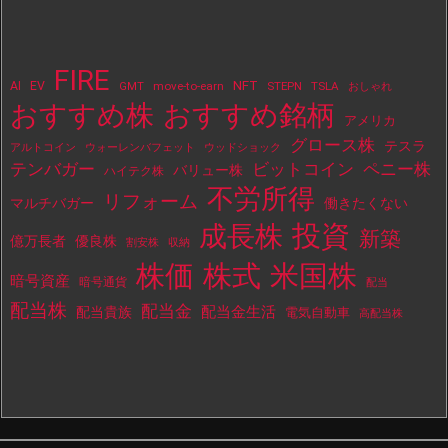
FIRE
NFT
AI
EV
move-to-earn
STEPN
TSLA
GMT
おしゃれ
おすすめ株
おすすめ銘柄
アメリカ
グロース株
テスラ
アルトコイン
ウォーレンバフェット
ウッドショック
テンバガー
ビットコイン
ペニー株
バリュー株
ハイテク株
不労所得
リフォーム
マルチバガー
働きたくない
投資
成長株
新築
億万長者
優良株
割安株
収納
株価
株式
米国株
暗号資産
暗号通貨
配当
配当株
配当金
配当金生活
配当貴族
電気自動車
高配当株