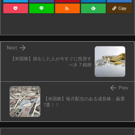

Copy

Next
【米国株】損をした人が今すぐに投資す
べき 7 銘柄

Prev
【米国株】毎月配当のある成長株：厳選
7選！！