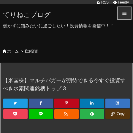

Feedly
RSS
てりねこブログ


働かずに猫みたいに過ごしたい！投資情報を発信中！！
メニュ

サイド


ホーム
>
投資

前へ

次へ
【米国株】マルチバガーが期待できる今すぐ投資す

べき水素関連銘柄トップ 3
検索
B!

Copy