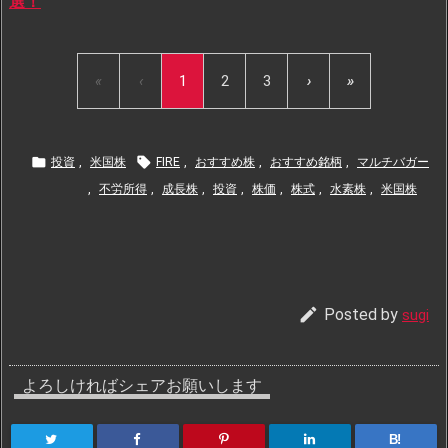
選！
«
‹
1
2
3
›
»


投資
,
米国株
FIRE
,
おすすめ株
,
おすすめ銘柄
,
マルチバガー
,
不労所得
,
成長株
,
投資
,
株価
,
株式
,
水素株
,
米国株

Posted by
sugi
よろしければシェアお願いします
B!