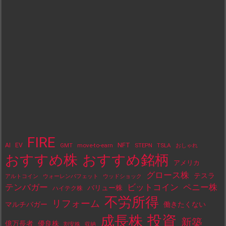
FIRE
NFT
AI
EV
move-to-earn
STEPN
TSLA
GMT
おしゃれ
おすすめ株
おすすめ銘柄
アメリカ
グロース株
テスラ
アルトコイン
ウォーレンバフェット
ウッドショック
テンバガー
ビットコイン
ペニー株
バリュー株
ハイテク株
不労所得
リフォーム
マルチバガー
働きたくない
投資
成長株
新築
億万長者
優良株
割安株
収納