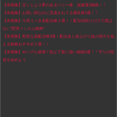
【米国株】宝くじより夢のあるペニー株 超厳選3銘柄！！
【米国株】お買い得なのに見逃されてる優良株5選！！
【米国株】今買うべき高配当株３選！！配当利回りだけで選ば
ない“堅実インカム銘柄”
【米国株】割安な高配当株5選！配当金と値上がり益の両方を狙
える銘柄おすすめ５選！！
【米国株】AIバブル崩壊？急な下落に強い銘柄3選！！守りの投
資を始めよう