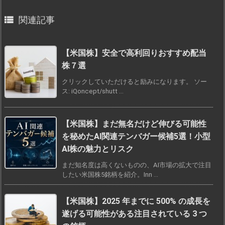

関連記事
【米国株】安全で高利回りおすすめ配当
株７選
クリックしていただけると励みになります。 ソー
ス: iQoncept/shutt ...
【米国株】まだ無名だけど伸びる可能性
を秘めたAI関連テンバガー候補5選！小型
AI株の魅力とリスク
まだ知名度は高くないものの、AI市場の拡大で注目
したい米国株5銘柄を紹介。Inn ...
【米国株】2025 年までに 500% の成長を
遂げる可能性がある注目されている 3 つ