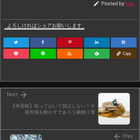

Posted by
sugi
よろしければシェアお願いします
B!

Copy

Next
【米国株】知っておいて損はしない！今
後市場を動かすであろう銘柄３選

Prev