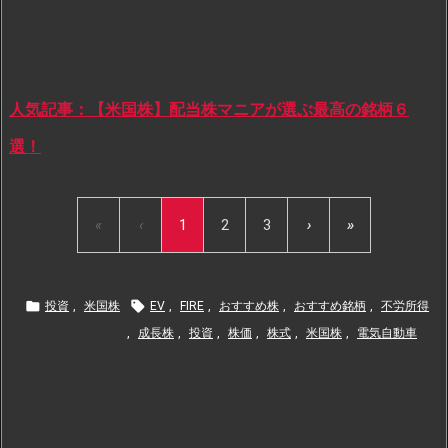
人気記事：【米国株】配当株マニアが選ぶ最高の銘柄６
選！
«
‹
1
2
3
›
»


投資
,
米国株
EV
,
FIRE
,
おすすめ株
,
おすすめ銘柄
,
不労所得
,
成長株
,
投資
,
株価
,
株式
,
米国株
,
電気自動車