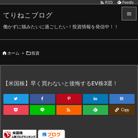

Feedly
RSS
てりねこブログ


働かずに猫みたいに過ごしたい！投資情報を発信中！！
メニュ

サイド


ホーム
>
投資

前へ

次へ
【米国株】早く買わないと後悔するEV株3選！

検索
B!

Copy