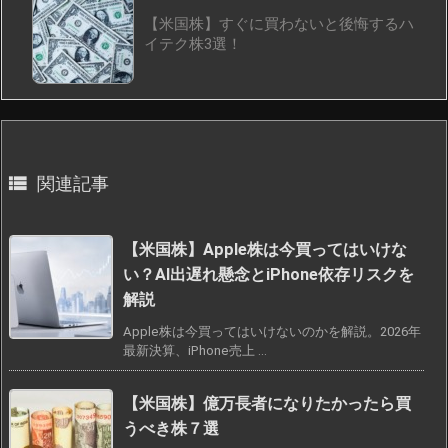
【米国株】すぐに買わないと後悔するハ
イテク株3選！

関連記事
【米国株】Apple株は今買ってはいけな
い？AI出遅れ懸念とiPhone依存リスクを
解説
Apple株は今買ってはいけないのかを解説。2026年
最新決算、iPhone売上 ...
【米国株】億万長者になりたかったら買
うべき株７選