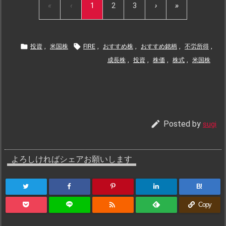
«
‹
1
2
3
›
»


投資
,
米国株
FIRE
,
おすすめ株
,
おすすめ銘柄
,
不労所得
,
成長株
,
投資
,
株価
,
株式
,
米国株

Posted by
sugi
よろしければシェアお願いします
B!

Copy