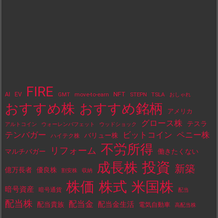
FIRE
NFT
AI
EV
move-to-earn
STEPN
TSLA
GMT
おしゃれ
おすすめ株
おすすめ銘柄
アメリカ
グロース株
テスラ
アルトコイン
ウォーレンバフェット
ウッドショック
テンバガー
ビットコイン
ペニー株
バリュー株
ハイテク株
不労所得
リフォーム
マルチバガー
働きたくない
投資
成長株
新築
億万長者
優良株
割安株
収納
株価
株式
米国株
暗号資産
暗号通貨
配当
配当株
配当金
配当金生活
配当貴族
電気自動車
高配当株