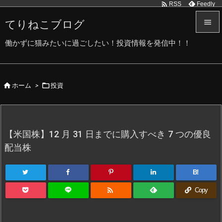

Feedly
RSS
てりねこブログ


働かずに猫みたいに過ごしたい！投資情報を発信中！！
メニュ

サイド


ホーム
>
投資

前へ

次へ
【米国株】12 月 31 日までに購入すべき 7 つの優良

配当株
検索
B!

Copy