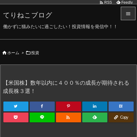

Feedly
RSS
てりねこブログ


働かずに猫みたいに過ごしたい！投資情報を発信中！！
メニュ

サイド


ホーム
>
投資

前へ

次へ
【米国株】数年以内に４００％の成長が期待される

成長株３選！
検索
B!

Copy