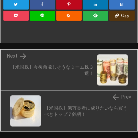
B!

Copy

Next
【米国株】今後急騰しそうなミーム株３
選！

Prev
【米国株】億万長者に成りたいなら買う
べきトップ７銘柄！