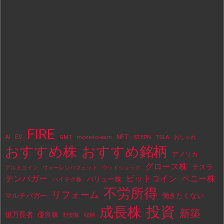
FIRE
NFT
AI
EV
move-to-earn
STEPN
TSLA
GMT
おしゃれ
おすすめ株
おすすめ銘柄
アメリカ
グロース株
テスラ
アルトコイン
ウォーレンバフェット
ウッドショック
テンバガー
ビットコイン
ペニー株
バリュー株
ハイテク株
不労所得
リフォーム
マルチバガー
働きたくない
投資
成長株
新築
億万長者
優良株
割安株
収納