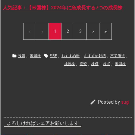
人気記事：【米国株】2024年に急成長する7つの成長株
«
‹
1
2
3
›
»


投資
,
米国株
FIRE
,
おすすめ株
,
おすすめ銘柄
,
不労所得
,
成長株
,
投資
,
株価
,
株式
,
米国株

Posted by
sugi
よろしければシェアお願いします