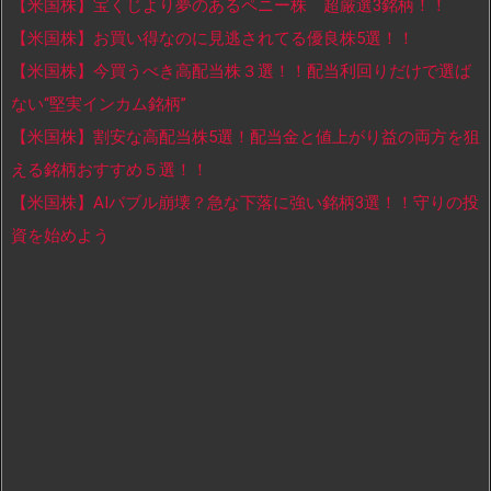
【米国株】宝くじより夢のあるペニー株 超厳選3銘柄！！
【米国株】お買い得なのに見逃されてる優良株5選！！
【米国株】今買うべき高配当株３選！！配当利回りだけで選ば
ない“堅実インカム銘柄”
【米国株】割安な高配当株5選！配当金と値上がり益の両方を狙
える銘柄おすすめ５選！！
【米国株】AIバブル崩壊？急な下落に強い銘柄3選！！守りの投
資を始めよう