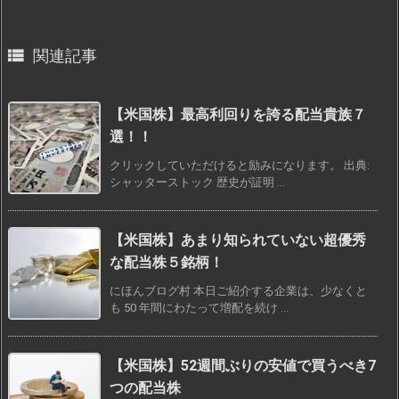

関連記事
【米国株】最高利回りを誇る配当貴族７
選！！
クリックしていただけると励みになります。 出典:
シャッターストック 歴史が証明 ...
【米国株】あまり知られていない超優秀
な配当株５銘柄！
にほんブログ村 本日ご紹介する企業は、少なくと
も 50 年間にわたって増配を続け ...
【米国株】52週間ぶりの安値で買うべき7
つの配当株