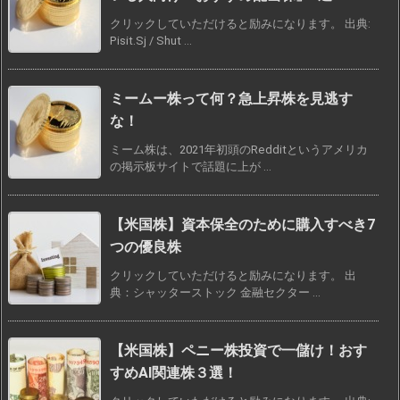
クリックしていただけると励みになります。 出典:
Pisit.Sj / Shut ...
ミームー株って何？急上昇株を見逃す
な！
ミーム株は、2021年初頭のRedditというアメリカ
の掲示板サイトで話題に上が ...
【米国株】資本保全のために購入すべき7
つの優良株
クリックしていただけると励みになります。 出
典：シャッターストック 金融セクター ...
【米国株】ペニー株投資で一儲け！おす
すめAI関連株３選！