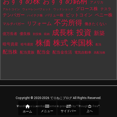
おすすめ株
おすすめ銘柄
アメリカ
グロース株
テスラ
アルトコイン
ウォーレンバフェット
ウッドショック
テンバガー
ビットコイン
ペニー株
バリュー株
ハイテク株
不労所得
リフォーム
マルチバガー
働きたくない
投資
成長株
新築
億万長者
優良株
割安株
収納
株価
株式
米国株
暗号資産
暗号通貨
配当
配当株
配当金
配当金生活
配当貴族
電気自動車
高配当株
Copyright ©
2020
-2026
てりねこブログ
All Rights Reserved.




WordPress Luxeritas Theme is provided by "
Thought is free
".
メニュー
サイドバー
上へ
ホーム