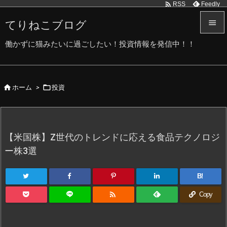

Feedly
RSS
てりねこブログ


働かずに猫みたいに過ごしたい！投資情報を発信中！！
メニュ

サイド


ホーム
>
投資

前へ

次へ
【米国株】Z世代のトレンドに応える食品テクノロジ

ー株3選
検索
B!

Copy