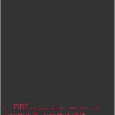
FIRE
NFT
AI
EV
move-to-earn
STEPN
TSLA
GMT
おしゃれ