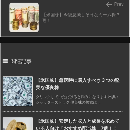

Prev
【米国株】今後急騰しそうなミーム株３
選！

関連記事
【米国株】急落時に購入すべき 3 つの堅
実な優良株
クリックしていただけると励みになります 出典：
シャッターストック 優良株の検索は ...
【米国株】安定した収入と成長を求めて
いる人向け「おすすめ配当株」7選！！