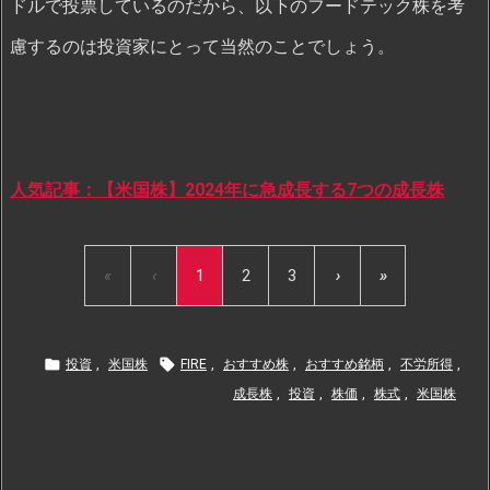
ドルで投票しているのだから、以下のフードテック株を考
慮するのは投資家にとって当然のことでしょう。
人気記事：【米国株】2024年に急成長する7つの成長株
«
‹
1
2
3
›
»


投資
,
米国株
FIRE
,
おすすめ株
,
おすすめ銘柄
,
不労所得
,
成長株
,
投資
,
株価
,
株式
,
米国株