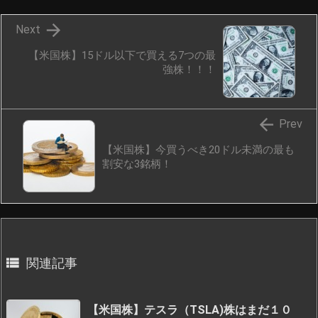

Next
【米国株】15ドル以下で買える7つの最
強株！！！

Prev
【米国株】今買うべき20ドル未満の最も
割安な3銘柄！

関連記事
【米国株】テスラ（TSLA)株はまだ１０