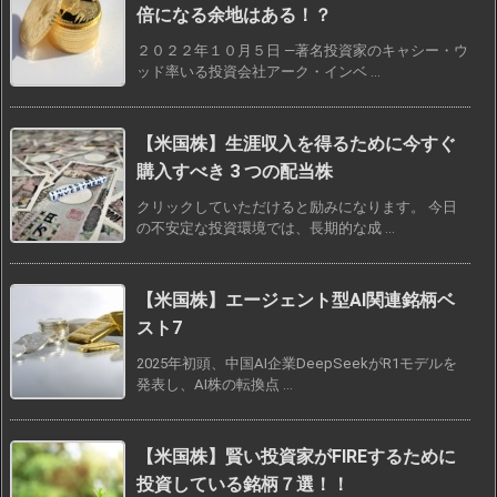
倍になる余地はある！？
２０２２年１０月５日 —著名投資家のキャシー・ウ
ッド率いる投資会社アーク・インベ ...
【米国株】生涯収入を得るために今すぐ
購入すべき 3 つの配当株
クリックしていただけると励みになります。 今日
の不安定な投資環境では、長期的な成 ...
【米国株】エージェント型AI関連銘柄ベ
スト7
2025年初頭、中国AI企業DeepSeekがR1モデルを
発表し、AI株の転換点 ...
【米国株】賢い投資家がFIREするために
投資している銘柄７選！！