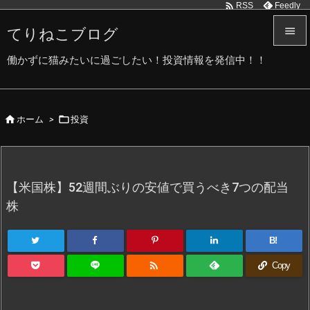

Feedly
RSS
てりねこブログ


働かずに猫みたいに過ごしたい！投資情報を発信中！！
メニュ

サイド


ホーム
>
投資

前へ

次へ
【米国株】52週間ぶりの安値で買うべき7つの配当

株
検索
B!

Copy