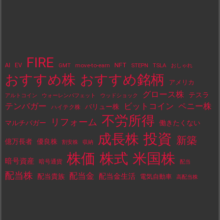
FIRE
NFT
AI
EV
move-to-earn
STEPN
TSLA
GMT
おしゃれ
おすすめ株
おすすめ銘柄
アメリカ
グロース株
テスラ
アルトコイン
ウォーレンバフェット
ウッドショック
テンバガー
ビットコイン
ペニー株
バリュー株
ハイテク株
不労所得
リフォーム
マルチバガー
働きたくない
投資
成長株
新築
億万長者
優良株
割安株
収納
株価
株式
米国株
暗号資産
暗号通貨
配当
配当株
配当金
配当金生活
配当貴族
電気自動車
高配当株