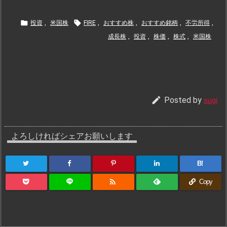


投資
,
米国株
FIRE
,
おすすめ株
,
おすすめ銘柄
,
不労所得
,
成長株
,
投資
,
株価
,
株式
,
米国株

Posted by
sugi
よろしければシェアお願いします
B!

Copy