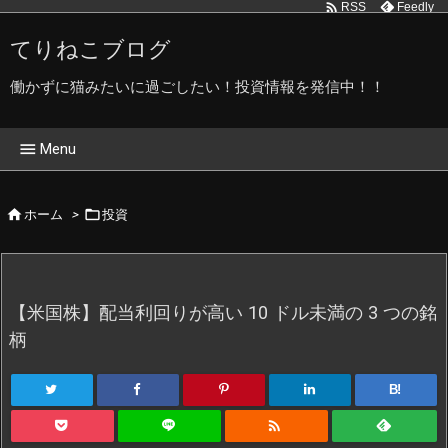

Feedly
RSS
てりねこブログ
働かずに猫みたいに過ごしたい！投資情報を発信中！！

Menu
ホーム


ホーム
>
投資
てりねこブログ管理人です
てりねこ写真館
【米国株】配当利回りが高い 10 ドル未満の 3 つの銘
プライバシーポリシー
柄
B!
