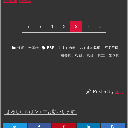
気自動車
高配当株
«
‹
1
2
3
›
»


投資
,
米国株
FIRE
,
おすすめ株
,
おすすめ銘柄
,
不労所得
,
成長株
,
投資
,
株価
,
株式
,
米国株

Posted by
sugi
よろしければシェアお願いします
B!