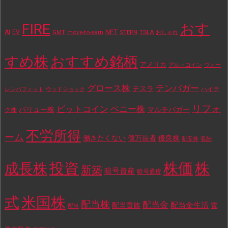
FIRE
おす
NFT
AI
EV
move-to-earn
STEPN
TSLA
GMT
おしゃれ
すめ株
おすすめ銘柄
アメリカ
アルトコイン
ウォー
テンバガー
グロース株
テスラ
ハイテ
レンバフェット
ウッドショック
リフォ
ビットコイン
ペニー株
バリュー株
マルチバガー
ク株
不労所得
ーム
働きたくない
億万長者
優良株
割安株
収納
投資
株価
株
成長株
新築
暗号資産
暗号通貨
式
米国株
配当株
配当金
配当金生活
配当貴族
電
配当