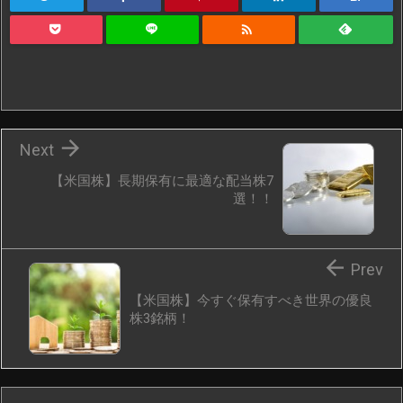


Next
【米国株】長期保有に最適な配当株7
選！！

Prev
【米国株】今すぐ保有すべき世界の優良
株3銘柄！