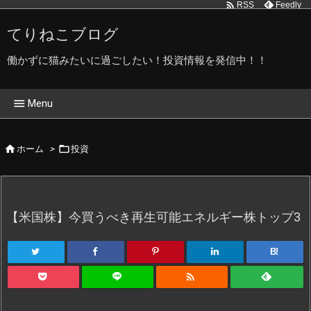

Feedly
RSS
てりねこブログ
働かずに猫みたいに過ごしたい！投資情報を発信中！！

Menu
ホーム


ホーム
>
投資
てりねこブログ管理人です
てりねこ写真館
【米国株】今買うべき再生可能エネルギー株トップ3
プライバシーポリシー
B!
