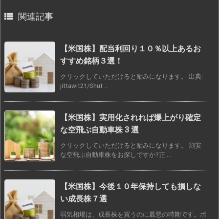

関連記事
【米国株】配当利回り１０％以上あるお
すすめ銘柄３選！
クリックしていただけると励みになります。 出典:
jittawit21/Shut ...
【米国株】実用化されれば爆上がり確定
な空飛ぶ自動車株 3 選
クリックしていただけると励みになります。 割安
な空飛ぶ自動車株をお探しですか?正 ...
【米国株】今後１０年保持しても損しな
い成長株７選
弱気相場は、成長株を買うのに最悪の時期です。ボ