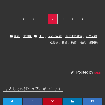
«
‹
1
2
3
›
»


投資
,
米国株
FIRE
,
おすすめ株
,
おすすめ銘柄
,
不労所得
,
成長株
,
投資
,
株価
,
株式
,
米国株

Posted by
sugi
よろしければシェアお願いします
B!