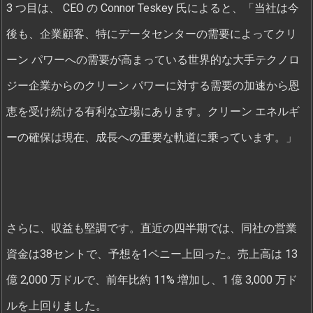
3 つ目は、 CEO の Connor Teskey 氏によると、「当社は今
後も、企業顧客、特にデータセンターの需要によってクリ
ーン パワーへの需要が高まっている世界的な大手テクノロ
ジー企業からのクリーン パワーに対する需要の加速から恩
恵を受け続ける有利な立場にあります。クリーン エネルギ
ーの確保は現在、成長への重要な軌道に乗っています。」
さらに、収益も堅調です。直近の四半期では、同社の営業
資金は38セントで、予想を1ペニー上回った。売上高は 13
億 2,000 万ドルで、前年比約 11% 増加し、1 億 3,000 万ド
ルを上回りました。