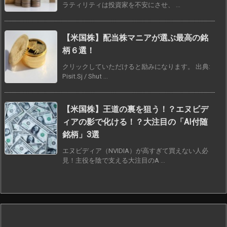
ラティリティは投資家を不安にさせ、 ...
【米国株】配当株マニアが選ぶ最高の銘
柄６選！
クリックしていただけると励みになります。 出典:
Pisit.Sj / Shut ...
【米国株】王道の裏を狙う！？エヌビデ
ィアの影で化ける！？大注目の「AI付随
銘柄」3選
エヌビディア（NVIDIA）が高すぎて買えない人必
見！主役を陰で支える大注目のA ...