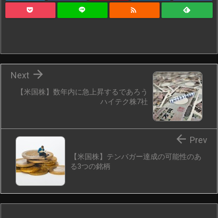


Next
【米国株】数年内に急上昇するであろう
ハイテク株7社

Prev
【米国株】テンバガー達成の可能性のあ
る3つの銘柄