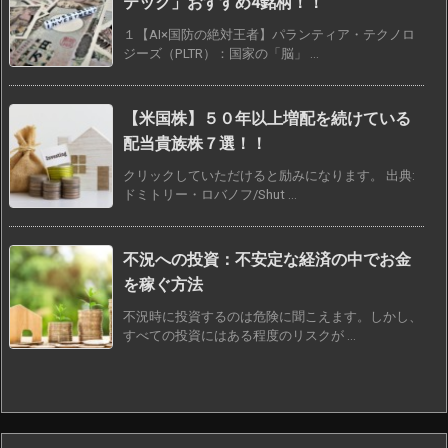
テック」おすすめ4銘柄！！
１【AI×国防の絶対王者】パランティア・テクノロ
ジーズ（PLTR）：国家の「脳」 ...
【米国株】５０年以上増配を続けている
配当貴族株７選！！
クリックしていただけると励みになります。 出典:
ドミトリー・ロバノフ/Shut ...
不況への投資：不安定な経済の中でお金
を稼ぐ方法
不況時に投資するのは危険に聞こえます。しかし、
すべての投資にはある程度のリスクが ...