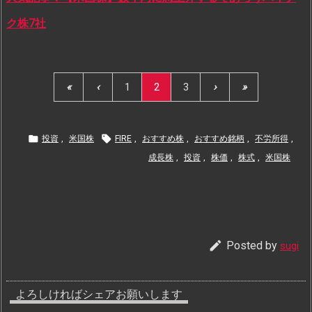
ク株7社
«
‹
1
2
3
›
»


投資
,
米国株
FIRE
,
おすすめ株
,
おすすめ銘柄
,
不労所得
,
成長株
,
投資
,
株価
,
株式
,
米国株

Posted by
sugi
よろしければシェアお願いします