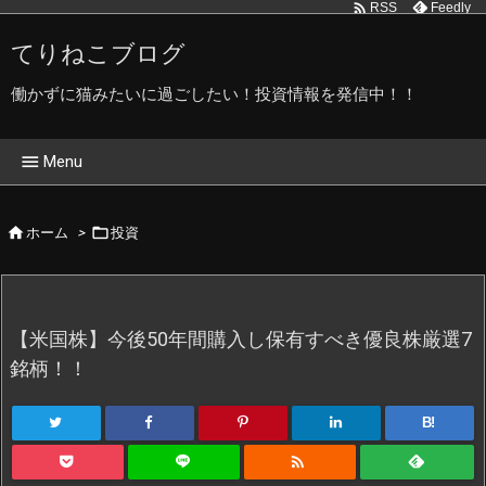

Feedly
RSS
てりねこブログ
働かずに猫みたいに過ごしたい！投資情報を発信中！！

Menu
ホーム


ホーム
>
投資
てりねこブログ管理人です
てりねこ写真館
【米国株】今後50年間購入し保有すべき優良株厳選7
プライバシーポリシー
銘柄！！
B!
