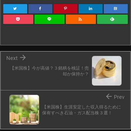
B!


Next
【米国株】今が高値？３銘柄を検証！売
却か保持か？

Prev
【米国株】生涯安定した収入得るために
保有すべき石油・ガス配当株３選！