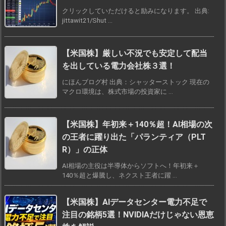
クリックしていただけると励みになります。 出典:
jittawit21/Shut ...
【米国株】厳しい不況でも安定して配当
を出している電力会社株３選！
にほんブログ村 出典：シャッターストック 現在の
マクロ環境は、株式市場の投資家に ...
【米国株】年初来＋140％超！AI相場の次
の王者に躍り出た「パランティア（PLT
R）」の正体
AI相場の主役は半導体からソフトへ！年初来＋
140％超と爆騰し、ネクスト王者に躍 ...
【米国株】AIデータセンター電力不足で
注目の銘柄5選！NVIDIAだけじゃない恩恵