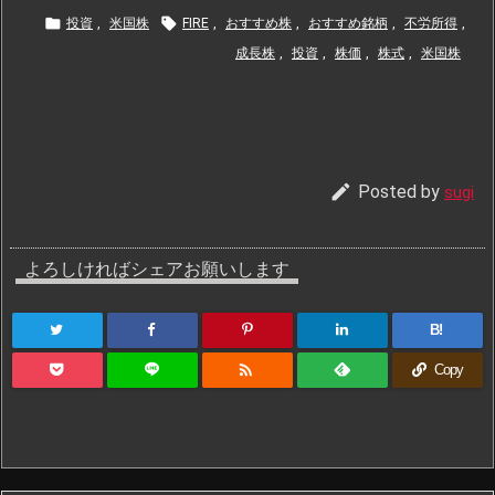


投資
,
米国株
FIRE
,
おすすめ株
,
おすすめ銘柄
,
不労所得
,
成長株
,
投資
,
株価
,
株式
,
米国株

Posted by
sugi
よろしければシェアお願いします
B!

Copy