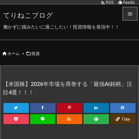

Feedly
RSS
てりねこブログ


働かずに猫みたいに過ごしたい！投資情報を発信中！！
メニュ

サイド


ホーム
>
投資

前へ

次へ
【米国株】2026年市場を席巻する「最強AI銘柄」注

目4選！！！
検索
B!

Copy