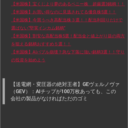
【米国株】宝くじより夢のあるペニー株 超厳選3銘柄！！
【米国株】お買い得なのに見逃されてる優良株5選！！
【米国株】今買うべき高配当株３選！！配当利回りだけで
選ばない“堅実インカム銘柄”
【米国株】割安な高配当株5選！配当金と値上がり益の両方
を狙える銘柄おすすめ５選！！
【米国株】AIバブル崩壊？急な下落に強い銘柄3選！！守り
の投資を始めよう
【送電網・変圧器の絶対王者】GEヴェルノヴァ
（GEV）：AIチップが100万枚あっても、この
会社の製品がなければただのゴミ