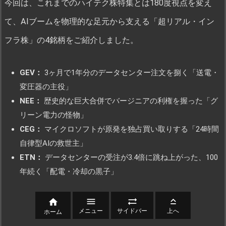
今回は、これまでのハイテク株特集とは180度視点を変え
て、AIブームを物理的な足元から支える「超リアル・イン
フラ株」の4銘柄をご紹介しました。
GEV：
3ヶ月で1年分のデータセンター注文を捌く「送電・
変圧器の主役」
NEE：
歴史的な巨大合併でバージニアの利権を握った「グ
リーン電力の怪物」
CEG：
マイクロソフトが原発を独占買い取りする「24時間
自律型AIの救世主」
ETN：
データセンターの受注が3.4倍に跳ね上がった、100
年続く「配電・冷却の黒子」




メニュー
サイドバー
上へ
ホーム