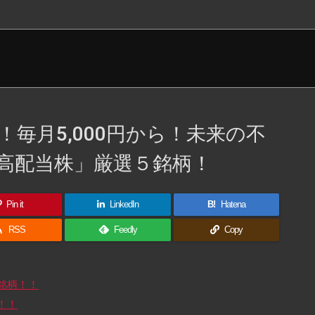
毎月5,000円から！未来の不
高配当株」厳選５銘柄！
Pin it
LinkedIn
B!
Hatena

RSS
Feedly
Copy
銘柄！！
！！