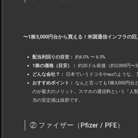
〜1株3,000円台から買える！米国通信インフラの巨
配当利回りの目安：
約6.0% 〜 6.5%
1株の価格（目安）：
約20ドル前後（約3,000円〜3
どんな会社？：
日本でいうドコモやauのような、
おすすめポイント：
なんと言っても1株3,000円
のが最大のメリット。スマホの通信料という「人
当の安定感は抜群です。
② ファイザー（Pfizer / PFE）