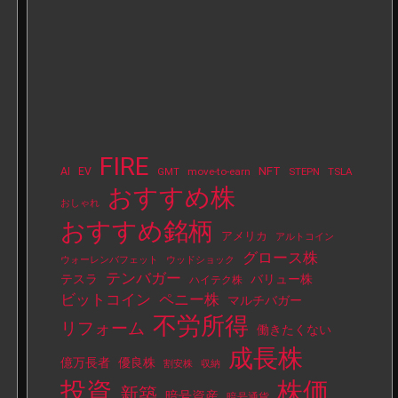
FIRE
NFT
AI
EV
move-to-earn
STEPN
TSLA
GMT
おすすめ株
おしゃれ
おすすめ銘柄
アメリカ
アルトコイン
グロース株
ウォーレンバフェット
ウッドショック
テンバガー
テスラ
バリュー株
ハイテク株
ビットコイン
ペニー株
マルチバガー
不労所得
リフォーム
働きたくない
成長株
億万長者
優良株
割安株
収納
投資
株価
新築
暗号資産
暗号通貨