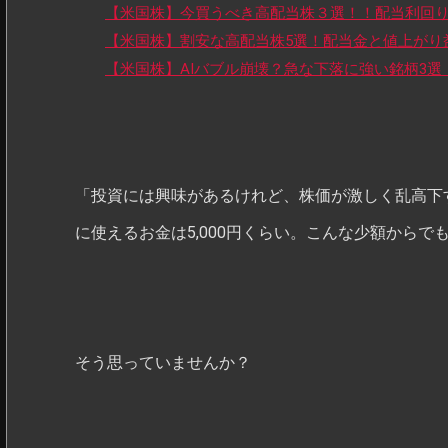
【米国株】今買うべき高配当株３選！！配当利回り
【米国株】割安な高配当株5選！配当金と値上がり
【米国株】AIバブル崩壊？急な下落に強い銘柄3
「投資には興味があるけれど、株価が激しく乱高下す
に使えるお金は5,000円くらい。こんな少額からで
そう思っていませんか？