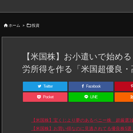


ホーム
>
投資
【米国株】お小遣いで始める！
労所得を作る「米国超優良・
Twitter
Facebook
Pocket
LINE
【米国株】宝くじより夢のあるペニー株 超厳選3
【米国株】お買い得なのに見逃されてる優良株5選