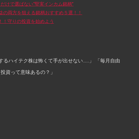
だけで選ばない“堅実インカム銘柄”
益の両方を狙える銘柄おすすめ５選！！
選！！守りの投資を始めよう
るハイテク株は怖くて手が出せない……」 「毎月自由
も投資って意味あるの？」