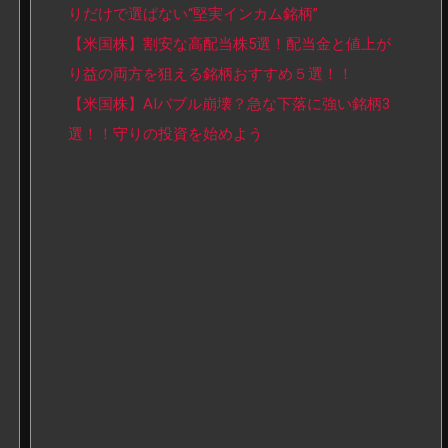
りだけで選ばない“堅実インカム銘柄”
【米国株】割安な高配当株5選！配当金と値上が
り益の両方を狙える銘柄おすすめ５選！！
【米国株】AIバブル崩壊？急な下落に強い銘柄3
選！！守りの投資を始めよう