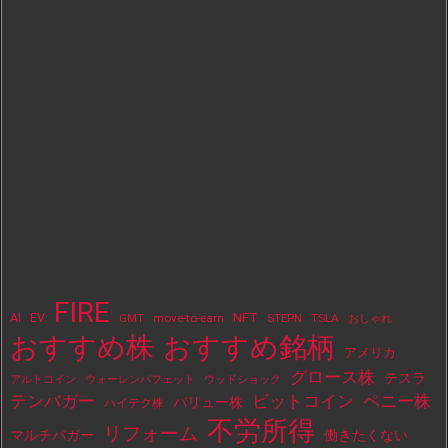
FIRE
NFT
AI
EV
move-to-earn
STEPN
TSLA
GMT
おしゃれ
おすすめ株
おすすめ銘柄
アメリカ
グロース株
テスラ
アルトコイン
ウォーレンバフェット
ウッドショック
テンバガー
ビットコイン
ペニー株
バリュー株
ハイテク株
不労所得
リフォーム
マルチバガー
働きたくない