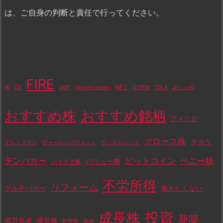
は、ご自身の判断と責任で行ってください。
FIRE
NFT
AI
EV
move-to-earn
STEPN
TSLA
GMT
おしゃれ
おすすめ株
おすすめ銘柄
アメリカ
グロース株
テスラ
アルトコイン
ウォーレンバフェット
ウッドショック
テンバガー
ビットコイン
ペニー株
バリュー株
ハイテク株
不労所得
リフォーム
マルチバガー
働きたくない
投資
成長株
新築
億万長者
優良株
割安株
収納