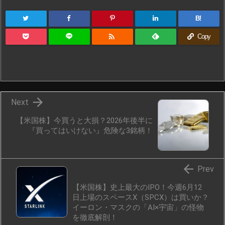
B!

Copy

Next
【米国株】今買うと大損？2026年後半に
『買ってはいけない』危険な3銘柄！

Prev
【米国株】史上最大のIPO！今週6月12
日上場のスペースX（SPCX）は買いか？
イーロン・マスクの「AI×宇宙」の怪物
を徹底解剖！