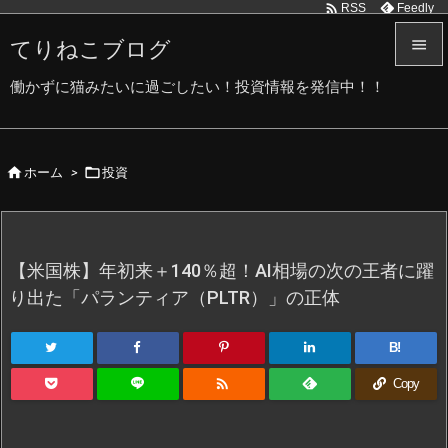

Feedly
RSS
てりねこブログ


働かずに猫みたいに過ごしたい！投資情報を発信中！！
メニュ

サイド


ホーム
>
投資

前へ

次へ
【米国株】年初来＋140％超！AI相場の次の王者に躍

り出た「パランティア（PLTR）」の正体
検索
B!

Copy