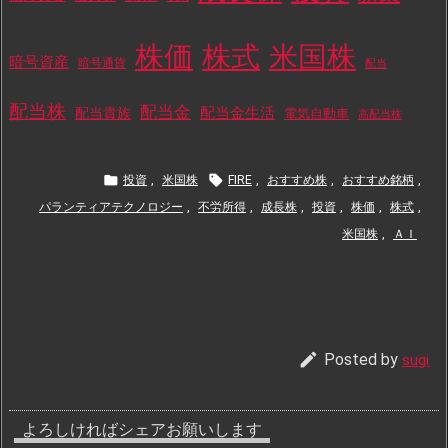
株価
株式
米国株
暗号資産
暗号通貨
配当
配当株
配当金
配当金生活
配当貴族
電気自動車
高配当株


投資
,
米国株
FIRE
,
おすすめ株
,
おすすめ銘柄
,
パランティアテクノロジー
,
不労所得
,
成長株
,
投資
,
株価
,
株式
,
米国株
,
ＡＩ

Posted by
sugi
よろしければシェアお願いします