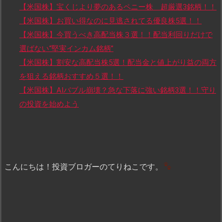
【米国株】宝くじより夢のあるペニー株 超厳選3銘柄！！
【米国株】お買い得なのに見逃されてる優良株5選！！
【米国株】今買うべき高配当株３選！！配当利回りだけで
選ばない“堅実インカム銘柄”
【米国株】割安な高配当株5選！配当金と値上がり益の両方
を狙える銘柄おすすめ５選！！
【米国株】AIバブル崩壊？急な下落に強い銘柄3選！！守り
の投資を始めよう
こんにちは！投資ブロガーのてりねこです。