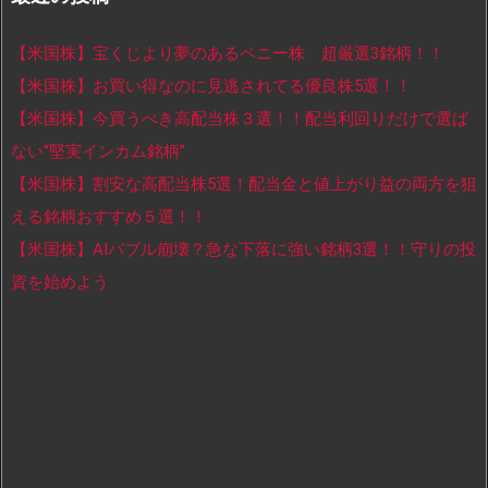
【米国株】宝くじより夢のあるペニー株 超厳選3銘柄！！
【米国株】お買い得なのに見逃されてる優良株5選！！
【米国株】今買うべき高配当株３選！！配当利回りだけで選ば
ない“堅実インカム銘柄”
【米国株】割安な高配当株5選！配当金と値上がり益の両方を狙
える銘柄おすすめ５選！！
【米国株】AIバブル崩壊？急な下落に強い銘柄3選！！守りの投
資を始めよう