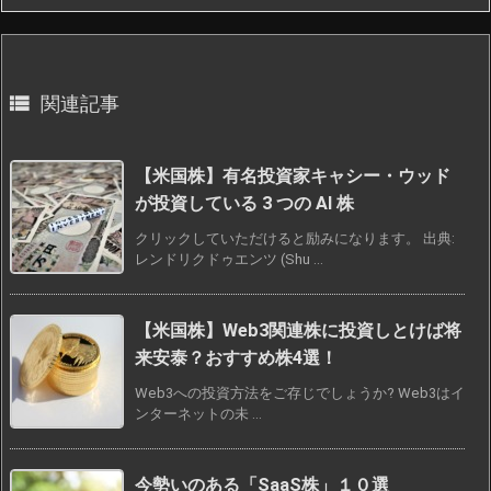

関連記事
【米国株】有名投資家キャシー・ウッド
が投資している 3 つの AI 株
クリックしていただけると励みになります。 出典:
レンドリクドゥエンツ (Shu ...
【米国株】Web3関連株に投資しとけば将
来安泰？おすすめ株4選！
Web3への投資方法をご存じでしょうか? Web3はイ
ンターネットの未 ...
今勢いのある「SaaS株」１０選