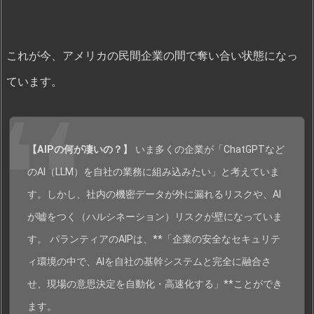
これが今、アメリカの民間企業の間で奪い合い状態になっ
ています。
【AIPの何が凄いの？】
いま多くの企業が「ChatGPTなど
のAI（LLM）を自社の業務に組み込みたい」と考えていま
す。しかし、社内の機密データが外に漏れるリスクや、AI
が嘘をつく（ハルシネーション）リスクが壁になっていま
す。 パランティアのAIPは、**「企業の安全なセキュリテ
ィ環境の中で、AIを自社の基幹システムと完全に融合さ
せ、現場の意思決定を自動化・高速化する」**ことができ
ます。