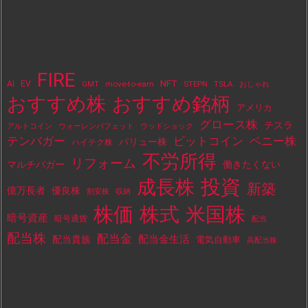
FIRE
NFT
AI
EV
move-to-earn
STEPN
TSLA
GMT
おしゃれ
おすすめ株
おすすめ銘柄
アメリカ
グロース株
テスラ
アルトコイン
ウォーレンバフェット
ウッドショック
テンバガー
ビットコイン
ペニー株
バリュー株
ハイテク株
不労所得
リフォーム
マルチバガー
働きたくない
投資
成長株
新築
億万長者
優良株
割安株
収納
株価
株式
米国株
暗号資産
暗号通貨
配当
配当株
配当金
配当金生活
配当貴族
電気自動車
高配当株