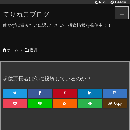

Feedly
RSS
てりねこブログ


働かずに猫みたいに過ごしたい！投資情報を発信中！！
メニュ

サイド


ホーム
>
投資

前へ

次へ
超億万長者は何に投資しているのか？

検索
B!

Copy