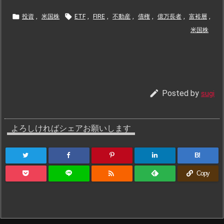


投資
,
米国株
ETF
,
FIRE
,
不動産
,
債権
,
億万長者
,
富裕層
,
米国株

Posted by
sugi
よろしければシェアお願いします
B!

Copy