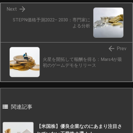

Next
STEPN価格予測2022– 2030：専門家に
よる分析

Prev
火星を開拓して報酬を得る：Mars4が最
初のゲームデモをリリース

関連記事
【米国株】優良企業なのにあまり注目さ