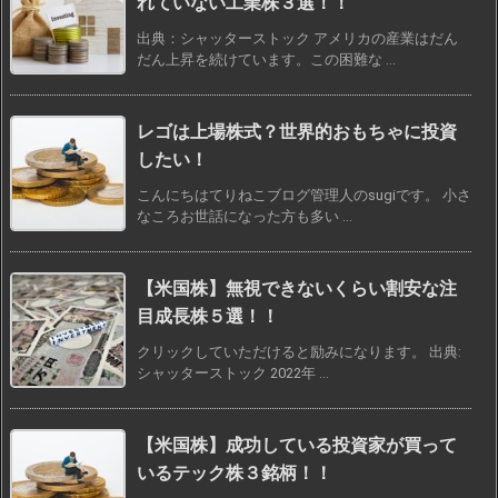
れていない工業株３選！！
出典：シャッターストック アメリカの産業はだん
だん上昇を続けています。この困難な ...
レゴは上場株式？世界的おもちゃに投資
したい！
こんにちはてりねこブログ管理人のsugiです。 小さ
なころお世話になった方も多い ...
【米国株】無視できないくらい割安な注
目成長株５選！！
クリックしていただけると励みになります。 出典:
シャッターストック 2022年 ...
【米国株】成功している投資家が買って
いるテック株３銘柄！！