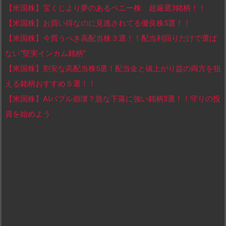
【米国株】宝くじより夢のあるペニー株 超厳選3銘柄！！
【米国株】お買い得なのに見逃されてる優良株5選！！
【米国株】今買うべき高配当株３選！！配当利回りだけで選ば
ない“堅実インカム銘柄”
【米国株】割安な高配当株5選！配当金と値上がり益の両方を狙
える銘柄おすすめ５選！！
【米国株】AIバブル崩壊？急な下落に強い銘柄3選！！守りの投
資を始めよう