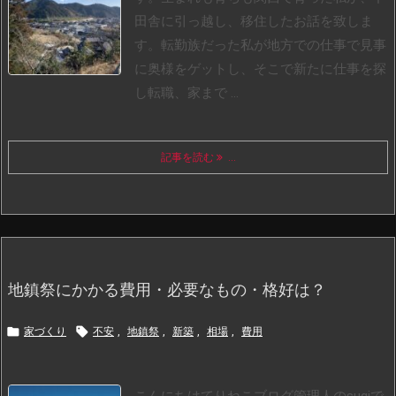
田舎に引っ越し、移住したお話を致しま
す。
転勤族だった私が地方での仕事で見事
に奥様をゲットし、そこで新たに仕事を探
し転職、家まで ...
記事を読む
...
地鎮祭にかかる費用・必要なもの・格好は？


家づくり
不安
,
地鎮祭
,
新築
,
相場
,
費用