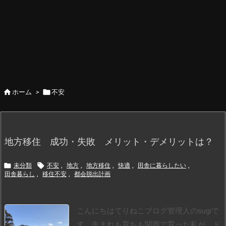


ホーム
>
不安
地方移住 成功・失敗 メリット・デメリットは？


未分類
不安
,
地方
,
地方移住
,
快適
,
田舎に暮らしたい
,
田舎暮らし
,
移住不安
,
都会脱出計画
こんにちはてりねこブログ管理人のsugiで
す。
生まれも育ちも関西で育った私が、ド