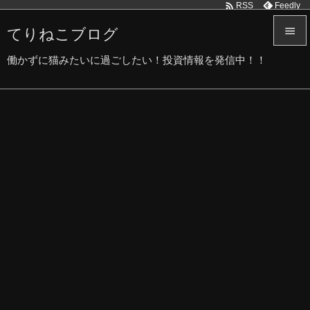

Feedly
RSS
てりねこブログ


働かずに猫みたいに過ごしたい！投資情報を発信中！！
メニュ

サイド

前へ

次へ

検索