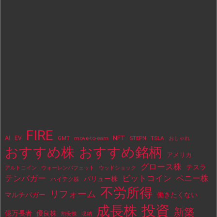
FIRE
NFT
AI
EV
move-to-earn
STEPN
TSLA
GMT
おしゃれ
おすすめ株
おすすめ銘柄
アメリカ
グロース株
テスラ
アルトコイン
ウォーレンバフェット
ウッドショック
テンバガー
ビットコイン
ペニー株
バリュー株
ハイテク株
不労所得
リフォーム
マルチバガー
働きたくない
投資
成長株
新築
億万長者
優良株
割安株
収納