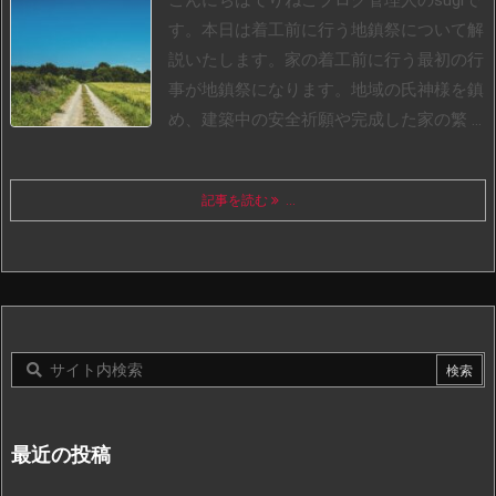
こんにちはてりねこブログ管理人のsugiで
す。
本日は着工前に行う地鎮祭について解
説いたします。
家の着工前に行う最初の行
事が地鎮祭になります。
地域の氏神様を鎮
め、建築中の安全祈願や完成した家の繁 ...
記事を読む
...
最近の投稿