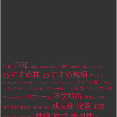
FIRE
NFT
AI
EV
move-to-earn
STEPN
TSLA
GMT
おしゃれ
おすすめ株
おすすめ銘柄
アメリカ
グロース株
テスラ
アルトコイン
ウォーレンバフェット
ウッドショック
テンバガー
ビットコイン
ペニー株
バリュー株
ハイテク株
不労所得
リフォーム
マルチバガー
働きたくない
投資
成長株
新築
億万長者
優良株
割安株
収納
株価
株式
米国株