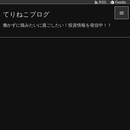

Feedly
RSS
てりねこブログ


働かずに猫みたいに過ごしたい！投資情報を発信中！！
メニュ

サイド

前へ

次へ

検索