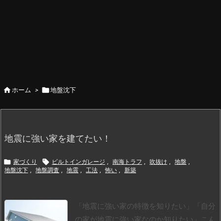


ホーム
>
地盤沈下
地震に強い家を建てたい！


家づくり
ビルトインガレージ
,
南海トラフ
,
吹抜け
,
地盤
,
地盤沈下
,
地盤調査
,
地震
,
工法
,
怖い
,
新築
「地震に強い家の特徴を知りたい」
「自分
の家が地震に強い家なのか知りたい」
こん